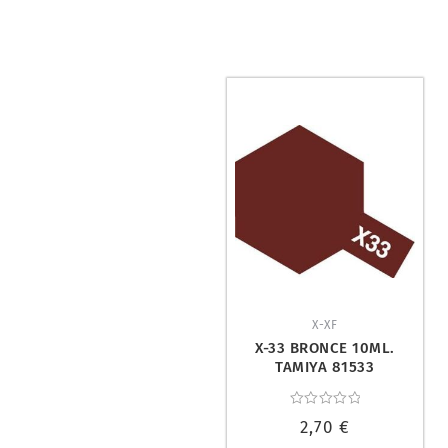
X-XF
X-33 BRONCE 10ML.
TAMIYA 81533
Valorado
2,70
€
con
0