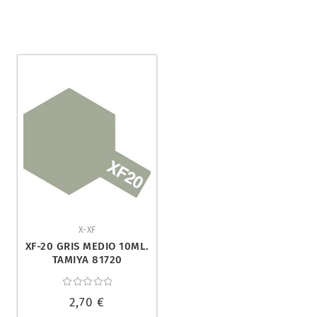
X-XF
XF-20 GRIS MEDIO 10ML.
TAMIYA 81720
Valorado
2,70
€
con
0