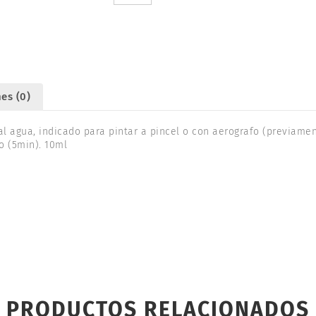
THINNER
10ml.
TAMIYA
81520
cantidad
es (0)
al agua, indicado para pintar a pincel o con aerografo (previamen
o (5min). 10ml
PRODUCTOS RELACIONADOS