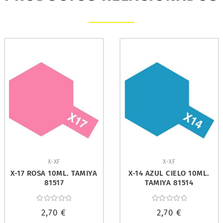
X-XF
X-XF
X-17 ROSA 10ML. TAMIYA
X-14 AZUL CIELO 10ML.
81517
TAMIYA 81514
Valorado
Valorado
2,70
€
2,70
€
con
con
0
0