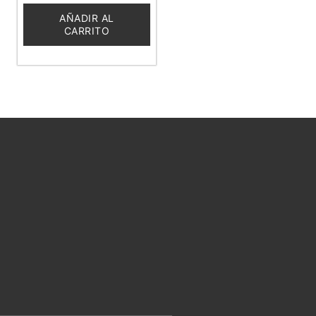
de
5
AÑADIR AL
CARRITO