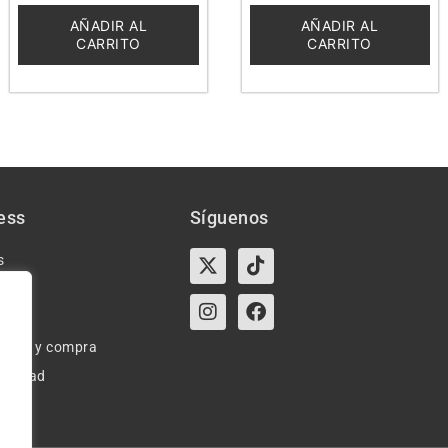
de
de
5
5
AÑADIR AL
AÑADIR AL
CARRITO
CARRITO
ess
Síguenos
X-
Instagram
Tiktok
Facebook
s
twitter
e uso y compra
ivacidad
okies