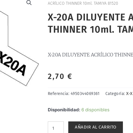
ACRÍLICO THINNER 10ml. TAMIYA 81520
X-20A DILUYENTE 
THINNER 10ml. TA
X-20A DILUYENTE ACRÍLICO THINNE
2,70
€
X-X
Referencia:
4950344069361
Categoría:
X-
Disponibilidad:
6 disponibles
20A
DILUYENTE
AÑADIR AL CARRITO
ACRÍLICO