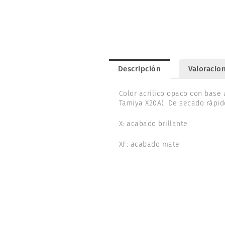
Descripción
Valoracion
Color acrilico opaco con base 
Tamiya X20A). De secado rápid
X: acabado brillante
XF: acabado mate