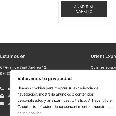
de
5
AÑADIR AL
CARRITO
Estamos en
Orient Expr
C/ Gran de Sant Andreu 12,
Quiénes somo
08030 – Barcelona España
Contacto
Valoramos tu privacidad
Aviso legal
Usamos cookies para mejorar su experiencia de
640277962
Condiciones d
navegación, mostrarle anuncios o contenidos
933113005
Política de pr
personalizados y analizar nuestro tráfico. Al hacer clic en
orientexpressmodelismo@gmail.com
Política de co
“Aceptar todo” usted da su consentimiento a nuestro uso
de las cookies.