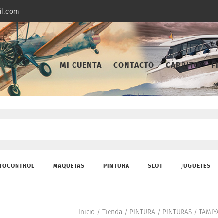
il.com
MI CUENTA
CONTACTO
CARRITO
F
IOCONTROL
MAQUETAS
PINTURA
SLOT
JUGUETES
Inicio
/
Tienda
/
PINTURA
/
PINTURAS
/
TAMIY