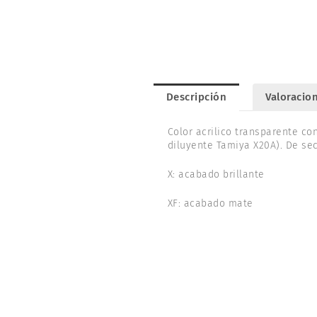
Descripción
Valoracion
Color acrilico transparente co
diluyente Tamiya X20A). De se
X: acabado brillante
XF: acabado mate