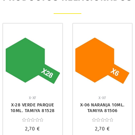
X-XF
X-XF
X-28 VERDE PARQUE
X-06 NARANJA 10ML.
10ML. TAMIYA 81528
TAMIYA 81506
Valorado
Valorado
2,70
€
2,70
€
con
con
0
0