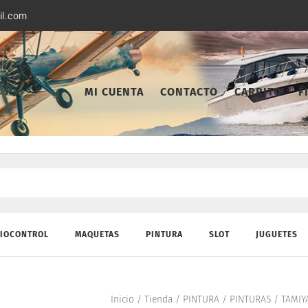
il.com
MI CUENTA
CONTACTO
CARRITO
F
IOCONTROL
MAQUETAS
PINTURA
SLOT
JUGUETES
Inicio
/
Tienda
/
PINTURA
/
PINTURAS
/
TAMIY