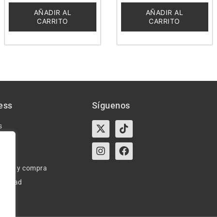
de
de
5
5
AÑADIR AL
AÑADIR AL
CARRITO
CARRITO
ess
Síguenos
X-
Instagram
Tiktok
Facebook
s
twitter
e uso y compra
ivacidad
okies