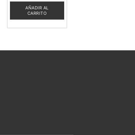
de
5
AÑADIR AL
CARRITO