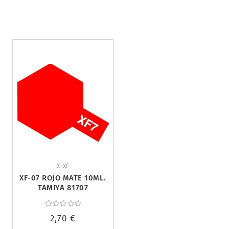
X-XF
XF-07 ROJO MATE 10ML.
TAMIYA 81707
Valorado
2,70
€
con
0