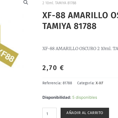
2 10ml. TAMIYA 81788
XF-88 AMARILLO O
TAMIYA 81788
XF-88 AMARILLO OSCURO 2 10ml. TA
2,70
€
X-XF
Referencia:
81788
Categoría:
XF-
Disponibilidad:
5 disponibles
88
AMARILLO
AÑADIR AL CARRITO
OSCURO