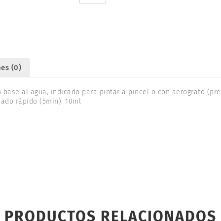
2
10ml.
TAMIYA
81788
cantidad
es (0)
n base al agua, indicado para pintar a pincel o con aerografo (pr
cado rápido (5min). 10ml
PRODUCTOS RELACIONADOS