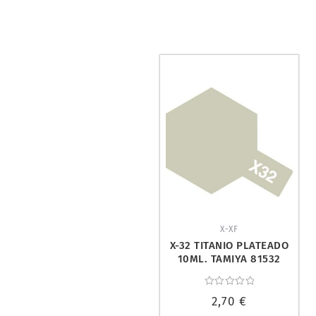
X-XF
X-32 TITANIO PLATEADO
10ML. TAMIYA 81532
Valorado
2,70
€
con
0