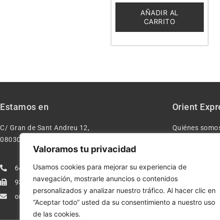
de
5
AÑADIR AL
CARRITO
Estamos en
Orient Expr
C/ Gran de Sant Andreu 12,
Quiénes somo
08030 – Barcelona España
Contacto
Valoramos tu privacidad
Aviso legal
Usamos cookies para mejorar su experiencia de
640277962
Condiciones d
navegación, mostrarle anuncios o contenidos
933113005
Política de pr
personalizados y analizar nuestro tráfico. Al hacer clic en
orientexpressmodelismo@gmail.com
Política de co
“Aceptar todo” usted da su consentimiento a nuestro uso
de las cookies.