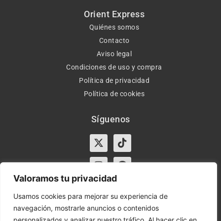
Orient Express
Quiénes somos
Contacto
Aviso legal
Condiciones de uso y compra
Política de privacidad
Política de cookies
Síguenos
X-
Instagram
Tiktok
Facebook
twitter
Valoramos tu privacidad
Usamos cookies para mejorar su experiencia de
navegación, mostrarle anuncios o contenidos
Horario:
Lun-Vie de 10:00-13:30 y 17:00-20:00 – Sáb de
personalizados y analizar nuestro tráfico. Al hacer clic en