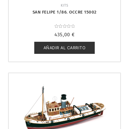
KITS
SAN FELIPE 1/86. OCCRE 15002
Valorado
435,00
€
con
0
de
5
AÑADIR AL CARRITO