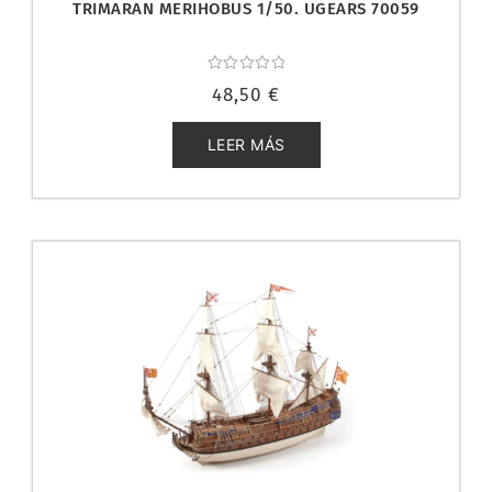
TRIMARAN MERIHOBUS 1/50. UGEARS 70059
Valorado
48,50
€
con
0
de
5
LEER MÁS