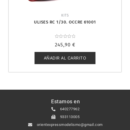
KITS
ULISES RC 1/30. OCCRE 61001
Valorado
245,90
€
con
0
de
5
AÑADIR AL CARRITO
Estamos en
640277962
933113005
orientexpressmodelismo@gmail.com