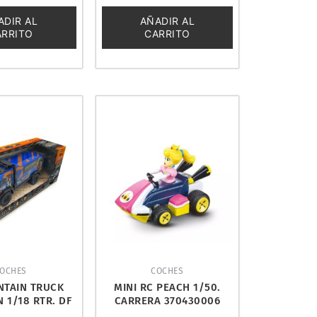
0
de
ADIR AL
AÑADIR AL
5
ARRITO
CARRITO
OCHES
COCHES
NTAIN TRUCK
MINI RC PEACH 1/50.
 1/18 RTR. DF
CARRERA 370430006
ELS 3139