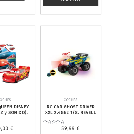
OCHES
COCHES
QUEEN DISNEY
RC CAR GHOST DRIVER
Z y SONIDO).
XXL 2.4Ghz 1/8. REVELL
LL 06562
24589
0,00
€
Valorado
59,99
€
con