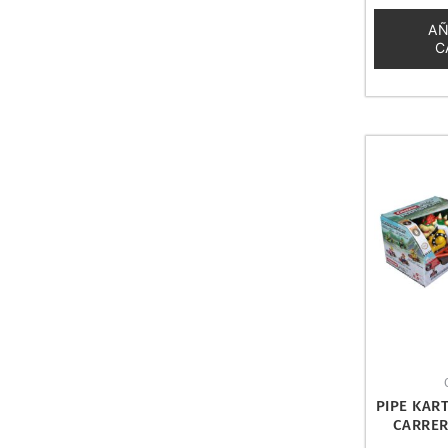
0
de
AÑ
5
C
PIPE KART
CARRER