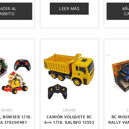
0
0
de
de
ADIR AL
LEER MÁS
AÑ
5
5
ARRITO
C
COCHES
COCHES
C
, BOWSER 1/18.
CAMIÓN VOLQUETE RC
RC MOU
A 370200981
6×4 1/18. KALIWO 13553
RALLY VAN
MOD