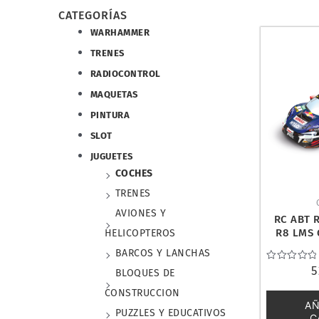
CATEGORÍAS
WARHAMMER
TRENES
RADIOCONTROL
MAQUETAS
PINTURA
SLOT
JUGUETES
COCHES
TRENES
AVIONES Y
RC ABT 
R8 LMS 
HELICOPTEROS
37
BARCOS Y LANCHAS
Valorado
5
BLOQUES DE
con
0
CONSTRUCCION
de
AÑ
5
PUZZLES Y EDUCATIVOS
C