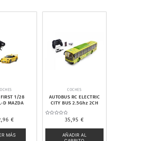
OCHES
COCHES
 FIRST 1/28
AUTOBUS RC ELECTRIC
AL-D MAZDA
CITY BUS 2.5Ghz 2CH
RX-7 FD3S YE.
RTR. CARSON 500404282
HO 66603A
2,96
€
Valorado
35,95
€
con
0
de
ER MÁS
AÑADIR AL
5
CARRITO