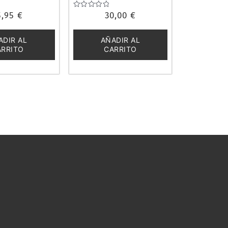
5,95
€
Valorado
30,00
€
con
0
de
ADIR AL
AÑADIR AL
5
ARRITO
CARRITO