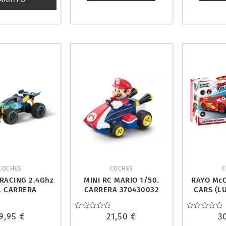
COCHES
COCHES
C
RACING 2.4Ghz
MINI RC MARIO 1/50.
RAYO Mc
. CARRERA
CARRERA 370430032
CARS (LU
0201070
REVE
9,95
€
Valorado
21,50
€
Valorado
3
con
con