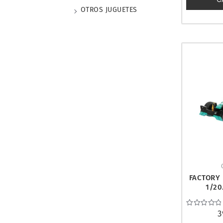
OTROS JUGUETES
FACTORY 
1/20
37
Valorado
3
con