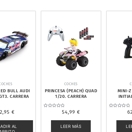
COCHES
COCHES
C
RED BULL AUDI
PRINCESA (PEACH) QUAD
MINI-Z
GT3. CARRERA
1/20. CARRERA
INITI
0160149
370200999X
SAVANNA 
KYOS
2,95
€
Valorado
54,99
€
Valorado
6
con
con
0
0
de
de
ADIR AL
LEER MÁS
LE
5
5
ARRITO