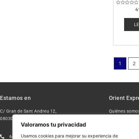
Valorado
4
con
0
de
L
5
1
2
Estamos en
Orient Expr
C/ Gran de Sant Andreu 12,
Quiénes somo
08030 – Barcelona España
Contacto
Valoramos tu privacidad
Aviso legal
Usamos cookies para mejorar su experiencia de
640277962
Condiciones d