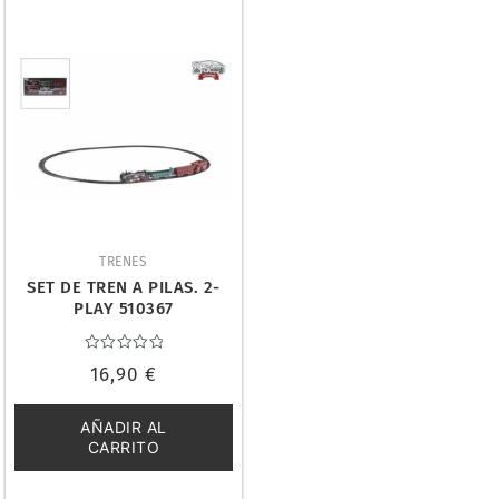
TRENES
SET DE TREN A PILAS. 2-
PLAY 510367
Valorado
16,90
€
con
0
de
5
AÑADIR AL
CARRITO