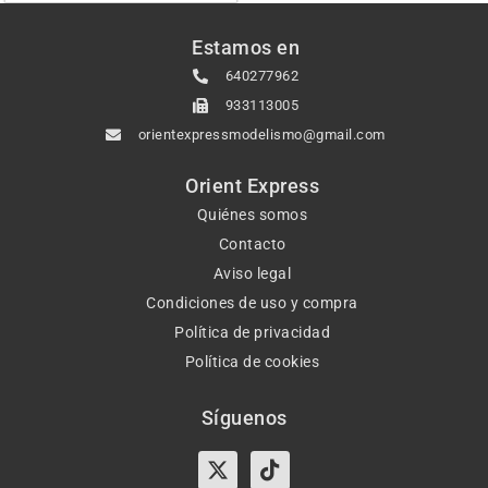
Estamos en
640277962
933113005
orientexpressmodelismo@gmail.com
Orient Express
Quiénes somos
Contacto
Aviso legal
Condiciones de uso y compra
Política de privacidad
Política de cookies
Síguenos
X-
Instagram
Tiktok
Facebook
twitter