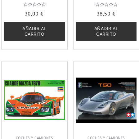
24376
1/24. 07728
Valorado
Valorado
30,00
€
38,50
€
con
con
0
0
de
de
5
5
AÑADIR AL
AÑADIR AL
CARRITO
CARRITO
COCHES Y CAMIONES
COCHES Y CAMIONES