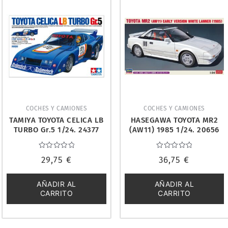
COCHES Y CAMIONES
COCHES Y CAMIONES
TAMIYA TOYOTA CELICA LB
HASEGAWA TOYOTA MR2
TURBO Gr.5 1/24. 24377
(AW11) 1985 1/24. 20656
Valorado
Valorado
29,75
€
36,75
€
con
con
0
0
de
de
5
5
AÑADIR AL
AÑADIR AL
CARRITO
CARRITO