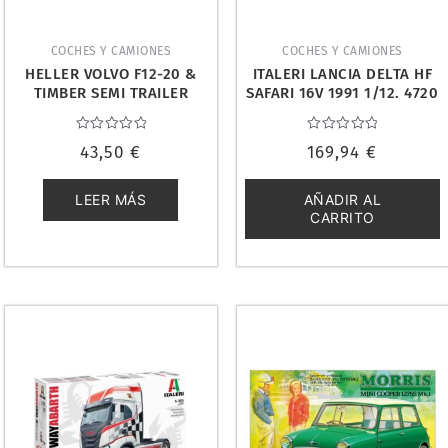
COCHES Y CAMIONES
COCHES Y CAMIONES
HELLER VOLVO F12-20 &
ITALERI LANCIA DELTA HF
TIMBER SEMI TRAILER
SAFARI 16V 1991 1/12. 4720
1/32. 57704
Valorado
Valorado
43,50
€
169,94
€
con
con
0
0
de
de
5
5
LEER MÁS
AÑADIR AL
CARRITO