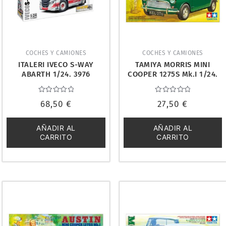
COCHES Y CAMIONES
COCHES Y CAMIONES
ITALERI IVECO S-WAY
TAMIYA MORRIS MINI
ABARTH 1/24. 3976
COOPER 1275S Mk.I 1/24.
24039
Valorado
Valorado
68,50
€
27,50
€
con
con
0
0
de
de
5
5
AÑADIR AL
AÑADIR AL
CARRITO
CARRITO