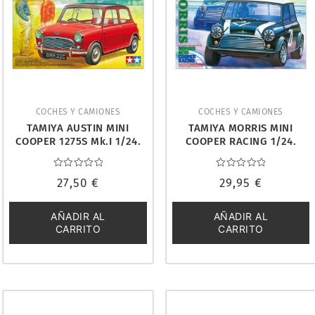
COCHES Y CAMIONES
COCHES Y CAMIONES
TAMIYA AUSTIN MINI
TAMIYA MORRIS MINI
COOPER 1275S Mk.I 1/24.
COOPER RACING 1/24.
24235
24130
Valorado
Valorado
27,50
€
29,95
€
con
con
0
0
de
de
5
5
AÑADIR AL
AÑADIR AL
CARRITO
CARRITO