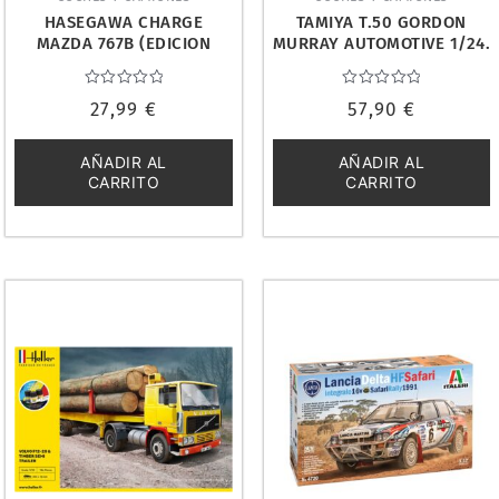
HASEGAWA CHARGE
TAMIYA T.50 GORDON
MAZDA 767B (EDICION
MURRAY AUTOMOTIVE 1/24.
LIMITADA) 1/24. 20312
24364
Valorado
Valorado
27,99
€
57,90
€
con
con
0
0
de
de
5
5
AÑADIR AL
AÑADIR AL
CARRITO
CARRITO