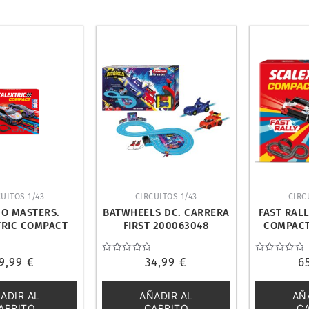
UITOS 1/43
CIRCUITOS 1/43
CIRC
O MASTERS.
BATWHEELS DC. CARRERA
FAST RALL
TRIC COMPACT
FIRST 200063048
COMPACT
0467S500
9,99
€
Valorado
34,99
€
Valorado
6
con
con
0
0
de
de
ADIR AL
AÑADIR AL
AÑ
5
5
ARRITO
CARRITO
C