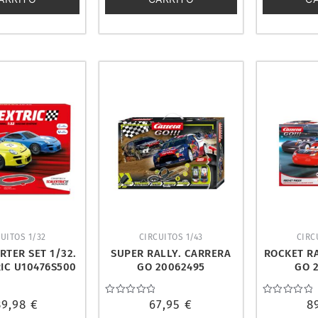
UITOS 1/32
CIRCUITOS 1/43
CIRC
RTER SET 1/32.
SUPER RALLY. CARRERA
ROCKET R
IC U10476S500
GO 20062495
GO 
39,98
€
Valorado
67,95
€
Valorado
8
con
con