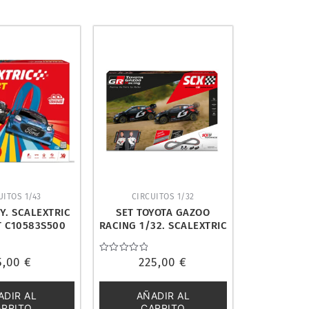
UITOS 1/43
CIRCUITOS 1/32
Y. SCALEXTRIC
SET TOYOTA GAZOO
 C10583S500
RACING 1/32. SCALEXTRIC
U10571X500
5,00
€
Valorado
225,00
€
con
0
de
ADIR AL
AÑADIR AL
5
ARRITO
CARRITO