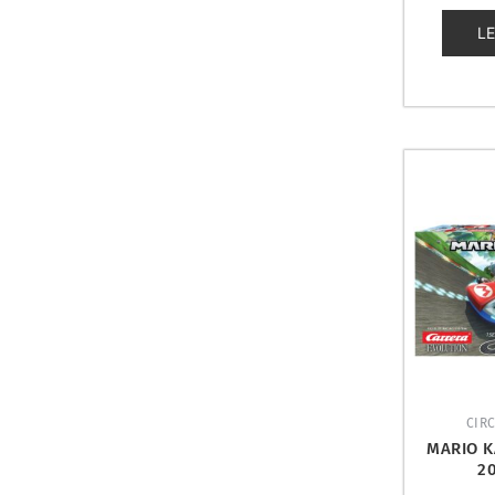
0
de
L
5
CIRC
MARIO K
2