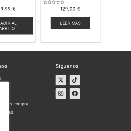
59,99
€
Valorado
129,00
€
con
0
de
ADIR AL
LEER MÁS
5
ARRITO
ess
Síguenos
X-
Instagram
Tiktok
Facebook
s
twitter
e uso y compra
ivacidad
okies