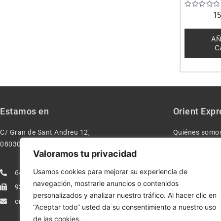
Valorado
1
con
0
de
AÑ
5
C
Estamos en
Orient Expr
C/ Gran de Sant Andreu 12,
Quiénes somo
08030 – Barcelona España
Contacto
Valoramos tu privacidad
Aviso legal
Usamos cookies para mejorar su experiencia de
640277962
Condiciones d
navegación, mostrarle anuncios o contenidos
933113005
Política de pr
personalizados y analizar nuestro tráfico. Al hacer clic en
orientexpressmodelismo@gmail.com
Política de co
“Aceptar todo” usted da su consentimiento a nuestro uso
de las cookies.