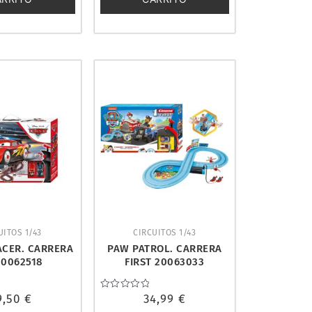
UITOS 1/43
CIRCUITOS 1/43
ACER. CARRERA
PAW PATROL. CARRERA
20062518
FIRST 20063033
9,50
€
Valorado
34,99
€
con