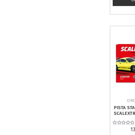
CIRC
PISTA STA
SCALEXTR
Valorado
1
con