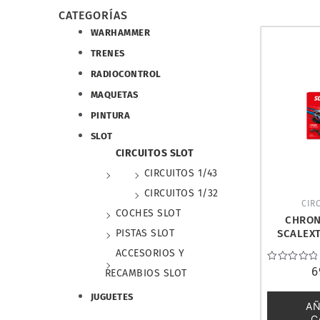
CATEGORÍAS
WARHAMMER
TRENES
RADIOCONTROL
MAQUETAS
PINTURA
SLOT
CIRCUITOS SLOT
CIRCUITOS 1/43
CIRCUITOS 1/32
CIRC
COCHES SLOT
CHRON
SCALEX
PISTAS SLOT
C1
ACCESORIOS Y
Valorado
6
RECAMBIOS SLOT
con
0
JUGUETES
de
AÑ
5
C