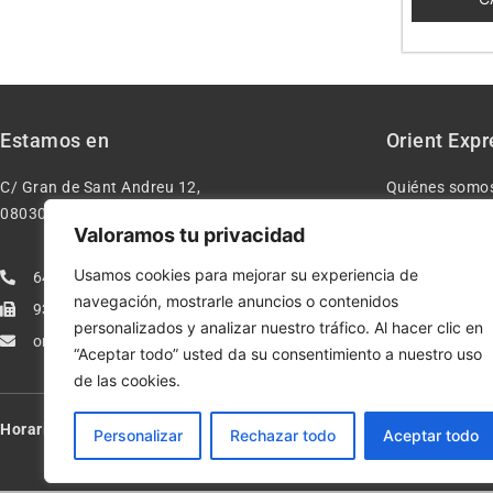
Estamos en
Orient Expr
C/ Gran de Sant Andreu 12,
Quiénes somo
08030 – Barcelona España
Contacto
Valoramos tu privacidad
Aviso legal
Usamos cookies para mejorar su experiencia de
640277962
Condiciones d
navegación, mostrarle anuncios o contenidos
933113005
Política de pr
personalizados y analizar nuestro tráfico. Al hacer clic en
orientexpressmodelismo@gmail.com
Política de co
“Aceptar todo” usted da su consentimiento a nuestro uso
de las cookies.
Horario:
Lun-Vie de 10:00-13:30 y 17:00-20:00 – Sáb de 10:00-13:3
Personalizar
Rechazar todo
Aceptar todo