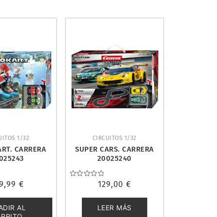
UITOS 1/32
CIRCUITOS 1/32
ART. CARRERA
SUPER CARS. CARRERA
025243
20025240
9,99
€
Valorado
129,00
€
con
0
de
ADIR AL
LEER MÁS
5
ARRITO