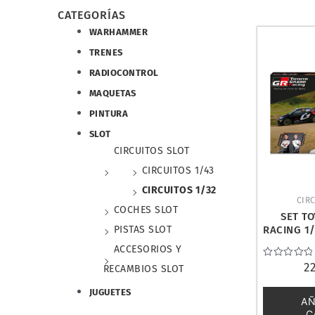
CATEGORÍAS
WARHAMMER
TRENES
RADIOCONTROL
MAQUETAS
PINTURA
SLOT
CIRCUITOS SLOT
CIRCUITOS 1/43
CIRCUITOS 1/32
CIRC
COCHES SLOT
SET T
RACING 1/
PISTAS SLOT
U1
ACCESORIOS Y
Valorado
2
RECAMBIOS SLOT
con
0
JUGUETES
de
AÑ
5
C