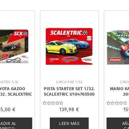
UITOS 1/32
CIRCUITOS 1/32
CIRC
OYOTA GAZOO
PISTA STARTER SET 1/32.
MARIO K
32. SCALEXTRIC
SCALEXTRIC U10476S500
20
0571X500
25,00
€
Valorado
139,98
€
Valorado
15
con
con
0
0
de
de
ADIR AL
LEER MÁS
AÑ
5
5
ARRITO
C