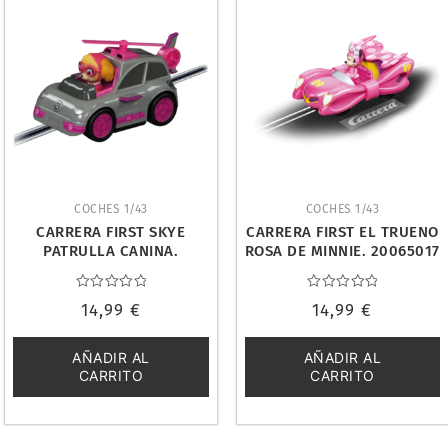
COCHES 1/43
COCHES 1/43
CARRERA FIRST SKYE
CARRERA FIRST EL TRUENO
PATRULLA CANINA.
ROSA DE MINNIE. 20065017
20065027
Valorado
Valorado
14,99
€
14,99
€
con
con
0
0
de
de
5
5
AÑADIR AL
AÑADIR AL
CARRITO
CARRITO