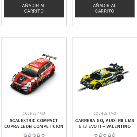
5
5
AÑADIR AL
AÑADIR AL
CARRITO
CARRITO
COCHES 1/43
COCHES 1/43
SCALEXTRIC COMPACT
CARRERA GO, AUDI R8 LMS
CUPRA LEON COMPETICION
GT3 EVO II – VALENTINO
MONLAU. C10580S300
ROSSI. 20064230