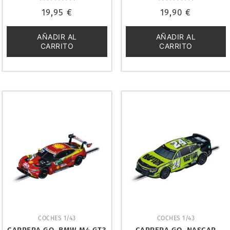
Valorado
Valorado
19,95
€
19,90
€
con
con
0
0
de
de
5
5
AÑADIR AL
AÑADIR AL
CARRITO
CARRITO
COCHES 1/43
COCHES 1/43