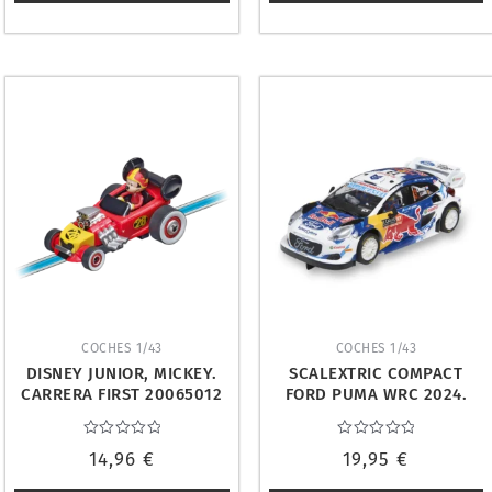
COCHES 1/43
COCHES 1/43
DISNEY JUNIOR, MICKEY.
SCALEXTRIC COMPACT
CARRERA FIRST 20065012
FORD PUMA WRC 2024.
C10574S300
Valorado
Valorado
14,96
€
19,95
€
con
con
0
0
de
de