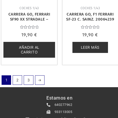
COCHES 1/43
COCHES 1/43
CARRERA GO, FERRARI
CARRERA GO, F1 FERRARI
SF90 XX STRADALE –
SF-23 C. SAINZ. 20064239
ROSSO CORSA. 20064250
Valorado
Valorado
19,90
€
19,90
€
con
con
0
0
de
de
5
5
AÑADIR AL
LEER MÁS
CARRITO
1
2
3
→
Estamos en
640277962
933113005