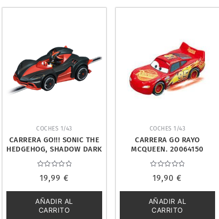
COCHES 1/43
COCHES 1/43
CARRERA GO!!! SONIC THE
CARRERA GO RAYO
HEDGEHOG, SHADOW DARK
MCQUEEN. 20064150
REAPER. 20064219
Valorado
Valorado
19,99
€
19,90
€
con
con
0
0
de
de
5
5
AÑADIR AL
AÑADIR AL
CARRITO
CARRITO