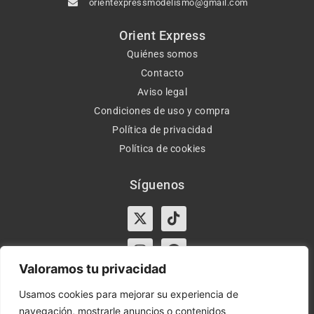
orientexpressmodelismo@gmail.com
Orient Express
Quiénes somos
Contacto
Aviso legal
Condiciones de uso y compra
Política de privacidad
Política de cookies
Síguenos
X-
Instagram
Tiktok
Facebook
twitter
Valoramos tu privacidad
Usamos cookies para mejorar su experiencia de
navegación, mostrarle anuncios o contenidos