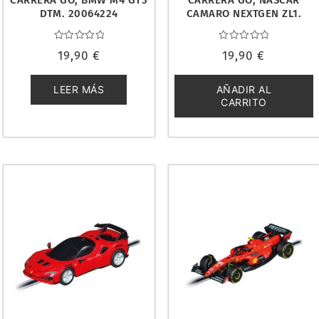
CARRERA GO, BMW M4 GT3
CARRERA GO, NASCAR
DTM. 20064224
CAMARO NEXTGEN ZL1.
20064272
Valorado
Valorado
19,90
€
19,90
€
con
con
0
0
de
de
5
5
LEER MÁS
AÑADIR AL
CARRITO