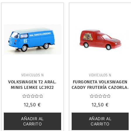
VEHICULOS N
VEHICULOS N
VOLKSWAGEN T2 ARAL.
FURGONETA VOLKSWAGEN
MINIS LEMKE LC3922
CADDY FRUTERÍA CAZORLA.
RIETZEAUTOMODELLE
16987
Valorado
Valorado
12,50
€
12,50
€
con
con
0
0
de
de
5
5
AÑADIR AL
AÑADIR AL
CARRITO
CARRITO