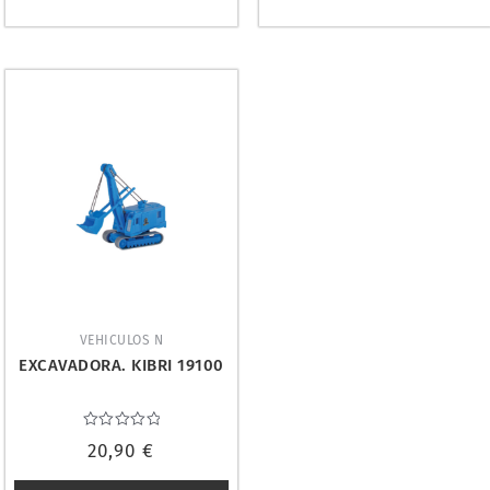
VEHICULOS N
EXCAVADORA. KIBRI 19100
Valorado
20,90
€
con
0
de