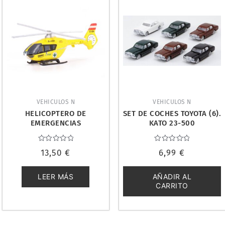
VEHICULOS N
VEHICULOS N
HELICOPTERO DE
SET DE COCHES TOYOTA (6).
EMERGENCIAS
KATO 23-500
MEDICALIZADO.
JAGERNDORFER 3101
Valorado
Valorado
13,50
€
6,99
€
con
con
0
0
de
de
5
5
LEER MÁS
AÑADIR AL
CARRITO