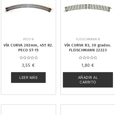
PECO N
FLEISCHMANN N
VÍA CURVA 263mm, 45º R2.
VÍA CURVA R3, 30 grados.
PECO ST-15
FLEISCHMANN 22223
Valorado
Valorado
3,55
€
1,80
€
con
con
0
0
de
de
5
5
LEER MÁS
AÑADIR AL
CARRITO