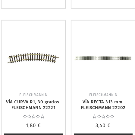
FLEISCHMANN N
FLEISCHMANN N
VÍA CURVA R1, 30 grados.
VÍA RECTA 313 mm.
FLEISCHMANN 22221
FLEISCHMANN 22202
Valorado
Valorado
1,80
€
3,40
€
con
con
0
0
de
de