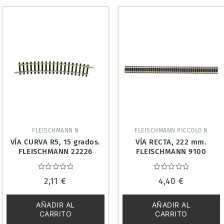
FLEISCHMANN N
FLEISCHMANN PICCOLO N
VÍA CURVA R5, 15 grados.
VÍA RECTA, 222 mm.
FLEISCHMANN 22226
FLEISCHMANN 9100
Valorado
Valorado
2,11
€
4,40
€
con
con
0
0
de
de
5
5
AÑADIR AL
AÑADIR AL
CARRITO
CARRITO