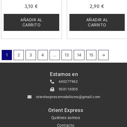
Valorado
Valorado
3,10
€
2,90
€
con
con
0
0
de
de
5
5
AÑADIR AL
AÑADIR AL
CARRITO
CARRITO
1
2
3
4
…
13
14
15
→
Estamos en
640277962
933113005
orientexpressmodelismo@gmail.com
Orient Express
Quiénes somos
Contacto