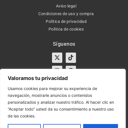
Aviso legal
Condiciones de uso y compra
Política de privacidad
Política de cookies
Síguenos
X-
Instagram
Tiktok
Facebook
twitter
Valoramos tu privacidad
Usamos cookies para mejorar su experiencia de
navegación, mostrarle anuncios o contenidos
Horario:
Lun-Vie de 10:00-13:30 y 17:00-20:00 – Sáb de
personalizados y analizar nuestro tráfico. Al hacer clic en
10:00-13:30
“Aceptar todo” usted da su consentimiento a nuestro uso
de las cookies.
Orient Express | Copyright 2021 © Todos los derechos
reservados.