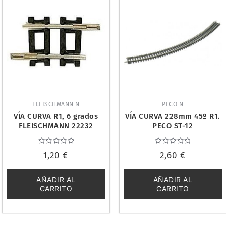
FLEISCHMANN N
PECO N
VÍA CURVA R1, 6 grados
VÍA CURVA 228mm 45º R1.
FLEISCHMANN 22232
PECO ST-12
Valorado
Valorado
1,20
€
2,60
€
con
con
0
0
de
de
5
5
AÑADIR AL
AÑADIR AL
CARRITO
CARRITO