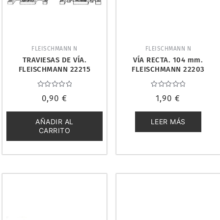
FLEISCHMANN N
FLEISCHMANN N
TRAVIESAS DE VÍA.
VÍA RECTA. 104 mm.
FLEISCHMANN 22215
FLEISCHMANN 22203
Valorado
Valorado
0,90
€
1,90
€
con
con
0
0
de
de
5
5
AÑADIR AL
LEER MÁS
CARRITO