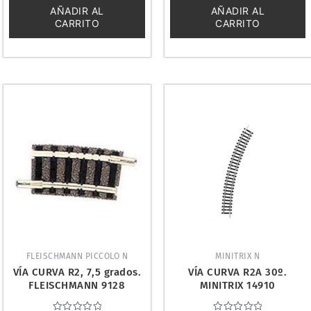
5
5
AÑADIR AL
AÑADIR AL
CARRITO
CARRITO
FLEISCHMANN PICCOLO N
MINITRIX N
VÍA CURVA R2, 7,5 grados.
VÍA CURVA R2A 30º.
FLEISCHMANN 9128
MINITRIX 14910