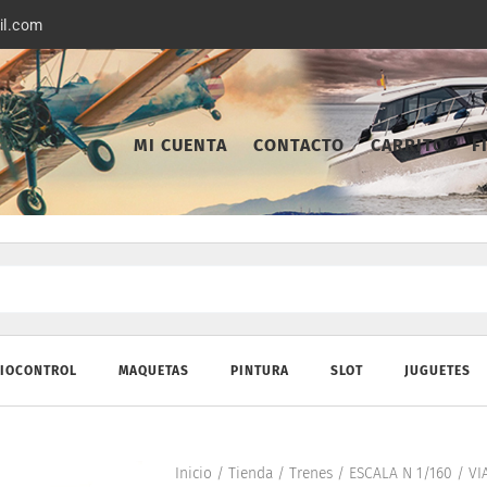
il.com
MI CUENTA
CONTACTO
CARRITO
F
IOCONTROL
MAQUETAS
PINTURA
SLOT
JUGUETES
Inicio
/
Tienda
/
Trenes
/
ESCALA N 1/160
/
VI