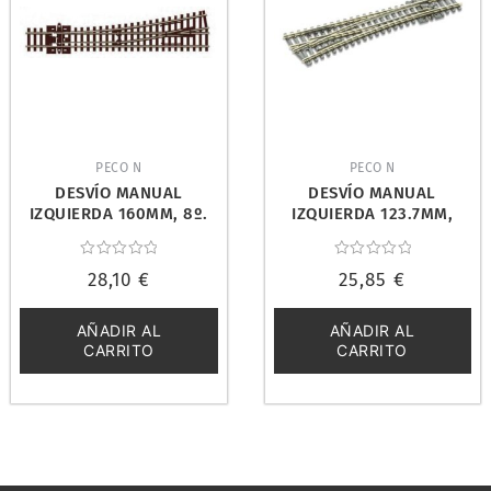
PECO N
PECO N
DESVÍO MANUAL
DESVÍO MANUAL
IZQUIERDA 160MM, 8º.
IZQUIERDA 123.7MM,
PECO SL-389
14º. PECO SL-396
Valorado
Valorado
28,10
€
25,85
€
con
con
0
0
de
de
5
5
AÑADIR AL
AÑADIR AL
CARRITO
CARRITO