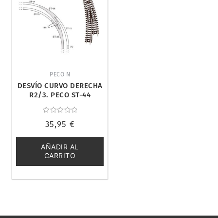
PECO N
DESVÍO CURVO DERECHA
R2/3. PECO ST-44
Valorado
35,95
€
con
0
de
5
AÑADIR AL
CARRITO