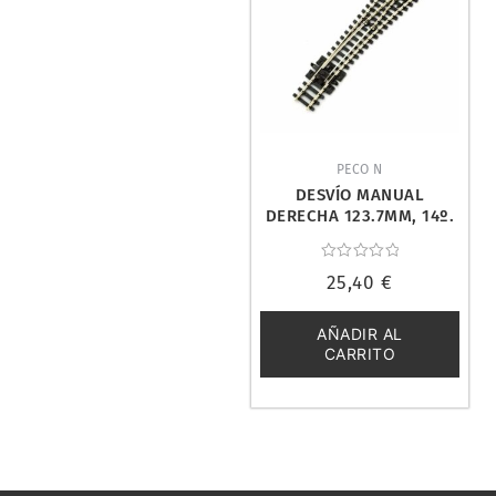
PECO N
DESVÍO MANUAL
DERECHA 123.7MM, 14º.
PECO SL-E395
Valorado
25,40
€
con
0
de
5
AÑADIR AL
CARRITO