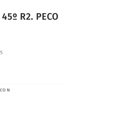
 45º R2. PECO
15
CO N