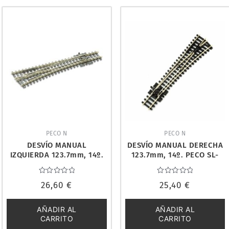
PECO N
PECO N
DESVÍO MANUAL
DESVÍO MANUAL DERECHA
IZQUIERDA 123.7mm, 14º.
123.7mm, 14º. PECO SL-
PECO SL-E396
E395
Valorado
Valorado
26,60
€
25,40
€
con
con
0
0
de
de
5
5
AÑADIR AL
AÑADIR AL
CARRITO
CARRITO