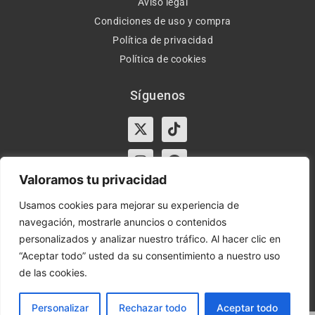
Aviso legal
Condiciones de uso y compra
Política de privacidad
Política de cookies
Síguenos
X-
Instagram
Tiktok
Facebook
twitter
Valoramos tu privacidad
Usamos cookies para mejorar su experiencia de
navegación, mostrarle anuncios o contenidos
Horario:
Lun-Vie de 10:00-13:30 y 17:00-20:00 – Sáb de
personalizados y analizar nuestro tráfico. Al hacer clic en
10:00-13:30
“Aceptar todo” usted da su consentimiento a nuestro uso
de las cookies.
Orient Express | Copyright 2021 © Todos los derechos
reservados.
Personalizar
Rechazar todo
Aceptar todo