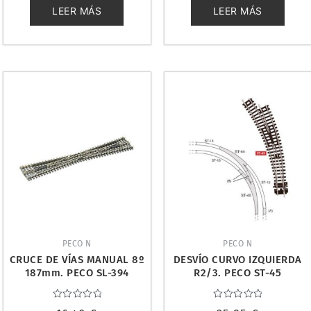
5
5
LEER MÁS
LEER MÁS
PECO N
PECO N
CRUCE DE VÍAS MANUAL 8º
DESVÍO CURVO IZQUIERDA
187mm. PECO SL-394
R2/3. PECO ST-45
Valorado
Valorado