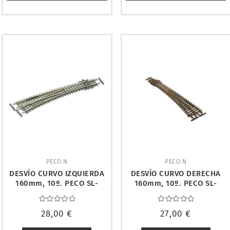
PECO N
PECO N
DESVÍO CURVO IZQUIERDA
DESVÍO CURVO DERECHA
160mm, 10º. PECO SL-
160mm, 10º. PECO SL-
E387F
E386F
Valorado
Valorado
28,00
€
27,00
€
con
con
0
0
de
de