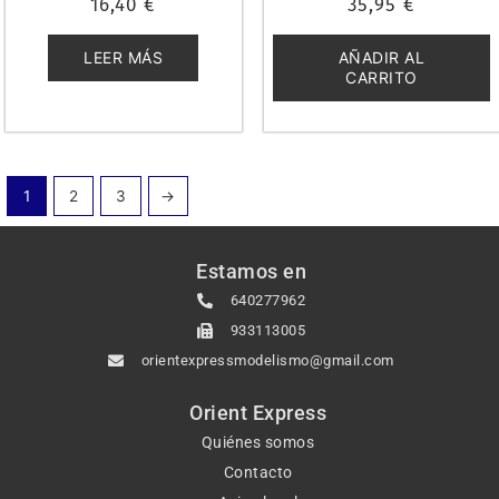
16,40
€
35,95
€
con
con
0
0
de
de
5
5
LEER MÁS
AÑADIR AL
CARRITO
1
2
3
→
Estamos en
640277962
933113005
orientexpressmodelismo@gmail.com
Orient Express
Quiénes somos
Contacto