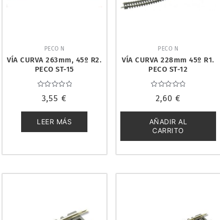
PECO N
PECO N
VÍA CURVA 263mm, 45º R2.
VÍA CURVA 228mm 45º R1.
PECO ST-15
PECO ST-12
Valorado
Valorado
3,55
€
2,60
€
con
con
0
0
de
de
5
5
LEER MÁS
AÑADIR AL
CARRITO