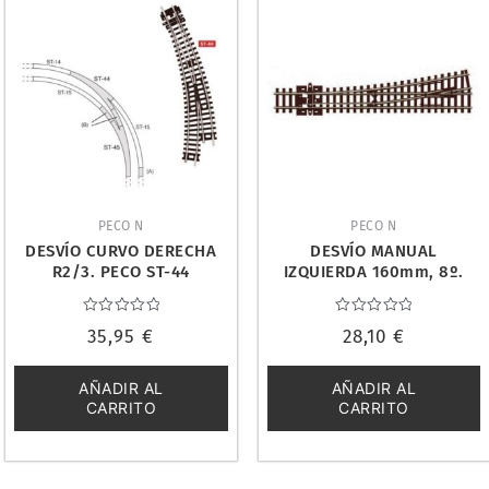
PECO N
PECO N
DESVÍO CURVO DERECHA
DESVÍO MANUAL
R2/3. PECO ST-44
IZQUIERDA 160mm, 8º.
PECO SL-389
Valorado
Valorado
35,95
€
28,10
€
con
con
0
0
de
de
5
5
AÑADIR AL
AÑADIR AL
CARRITO
CARRITO