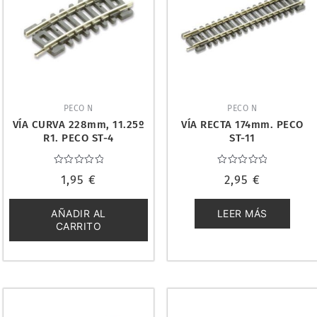
PECO N
PECO N
VÍA CURVA 228mm, 11.25º
VÍA RECTA 174mm. PECO
R1. PECO ST-4
ST-11
Valorado
Valorado
1,95
€
2,95
€
con
con
0
0
de
de
5
5
AÑADIR AL
LEER MÁS
CARRITO