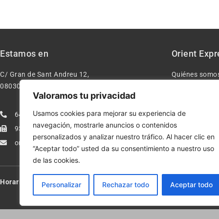
Estamos en
Orient Expr
C/ Gran de Sant Andreu 12,
Quiénes somo
08030 – Barcelona España
Contacto
Valoramos tu privacidad
Aviso legal
Usamos cookies para mejorar su experiencia de
640277962
Condiciones d
navegación, mostrarle anuncios o contenidos
933113005
Política de pr
personalizados y analizar nuestro tráfico. Al hacer clic en
orientexpressmodelismo@gmail.com
Política de co
“Aceptar todo” usted da su consentimiento a nuestro uso
de las cookies.
Horario:
Lun-Vie de 10:00-13:30 y 17:00-20:00 – Sáb de 10:00-13:3
Personalizar
Rechazar todo
Aceptar todo