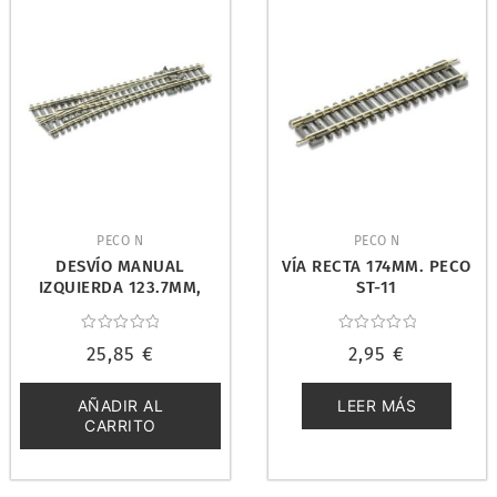
PECO N
PECO N
DESVÍO MANUAL
VÍA RECTA 174MM. PECO
IZQUIERDA 123.7MM,
ST-11
14º. PECO SL-396
Valorado
Valorado
25,85
€
2,95
€
con
con
0
0
de
de
5
5
AÑADIR AL
LEER MÁS
CARRITO