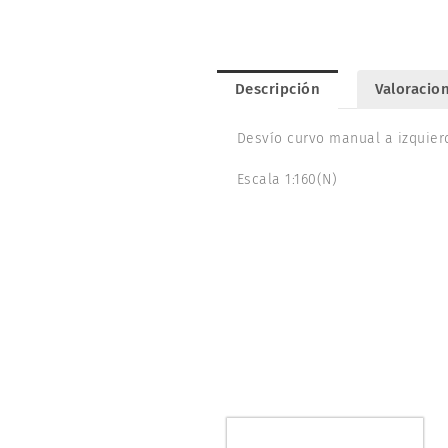
Descripción
Valoracion
Desvío curvo manual a izquierd
Escala 1:160(N)