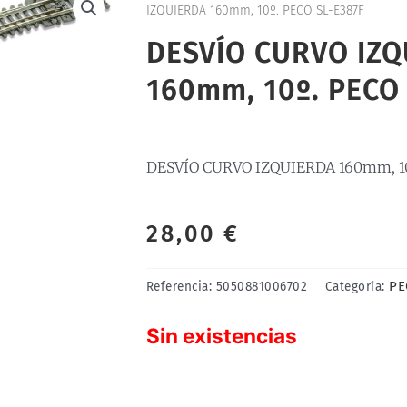
IZQUIERDA 160mm, 10º. PECO SL-E387F
DESVÍO CURVO IZQ
160mm, 10º. PECO 
DESVÍO CURVO IZQUIERDA 160mm, 10
28,00
€
PE
Referencia:
5050881006702
Categoría:
Sin existencias