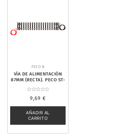
PECO N
VÍA DE ALIMENTACIÓN
87MM (RECTA). PECO ST-
10
Valorado
9,69
€
con
0
de
5
AÑADIR AL
CARRITO