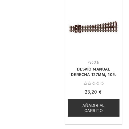
PECO N
DESVÍO MANUAL
DERECHA 127MM, 10º.
PECO SL-386
Valorado
23,20
€
con
0
de
5
AÑADIR AL
CARRITO