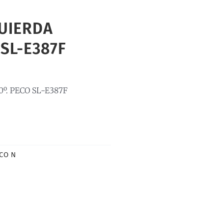
UIERDA
SL-E387F
º. PECO SL-E387F
CO N