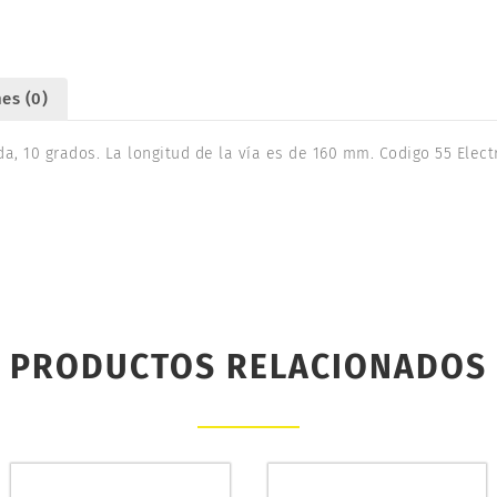
es (0)
a, 10 grados. La longitud de la vía es de 160 mm. Codigo 55 Elect
PRODUCTOS RELACIONADOS