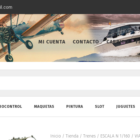
il.com
MI CUENTA
CONTACTO
CARRITO
F
IOCONTROL
MAQUETAS
PINTURA
SLOT
JUGUETES
Inicio
/
Tienda
/
Trenes
/
ESCALA N 1/160
/
VI