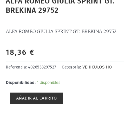
ALFA ROMEO GIULIA SPRINT GT.
BREKINA 29752
ALFA ROMEO GIULIA SPRINT GT. BREKINA 29752
18,36
€
VEHICULOS HO
Referencia:
4026538297527
Categoría:
ALFA
Disponibilidad:
1 disponibles
ROMEO
GIULIA
AÑADIR AL CARRITO
SPRINT
GT.
BREKINA
29752
cantidad