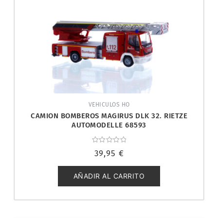
VEHICULOS HO
CAMION BOMBEROS MAGIRUS DLK 32. RIETZE
AUTOMODELLE 68593
Valorado
39,95
€
con
0
de
5
AÑADIR AL CARRITO