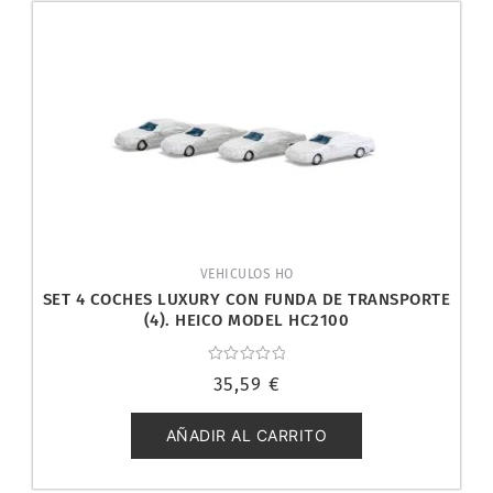
VEHICULOS HO
SET 4 COCHES LUXURY CON FUNDA DE TRANSPORTE
(4). HEICO MODEL HC2100
Valorado
35,59
€
con
0
de
5
AÑADIR AL CARRITO