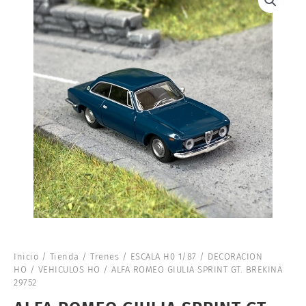
Inicio
/
Tienda
/
Trenes
/
ESCALA H0 1/87
/
DECORACION
HO
/
VEHICULOS HO
/ ALFA ROMEO GIULIA SPRINT GT. BREKINA
29752