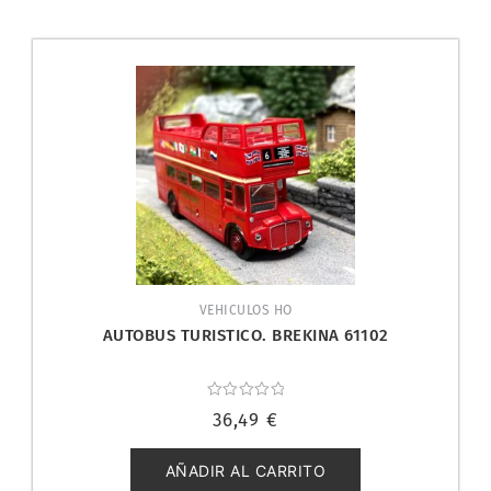
VEHICULOS HO
AUTOBUS TURISTICO. BREKINA 61102
Valorado
36,49
€
con
0
de
5
AÑADIR AL CARRITO