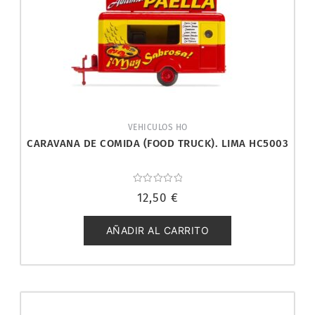
VEHICULOS HO
CARAVANA DE COMIDA (FOOD TRUCK). LIMA HC5003
Valorado
12,50
€
con
0
de
5
AÑADIR AL CARRITO