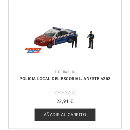
FIGURAS HO
POLICIA LOCAL DEL ESCORIAL. ANESTE 4262
Valorado
22,91
€
con
0
de
5
AÑADIR AL CARRITO