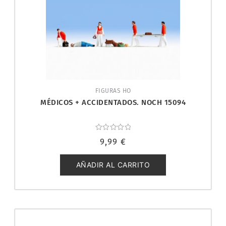
FIGURAS HO
MÉDICOS + ACCIDENTADOS. NOCH 15094
Valorado
9,99
€
con
0
de
5
AÑADIR AL CARRITO