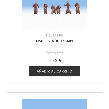
FIGURAS HO
FRAILES. NOCH 15401
Valorado
11,75
€
con
0
de
5
AÑADIR AL CARRITO