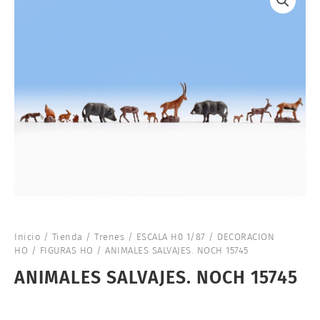
Inicio
/
Tienda
/
Trenes
/
ESCALA H0 1/87
/
DECORACION
HO
/
FIGURAS HO
/ ANIMALES SALVAJES. NOCH 15745
ANIMALES SALVAJES. NOCH 15745