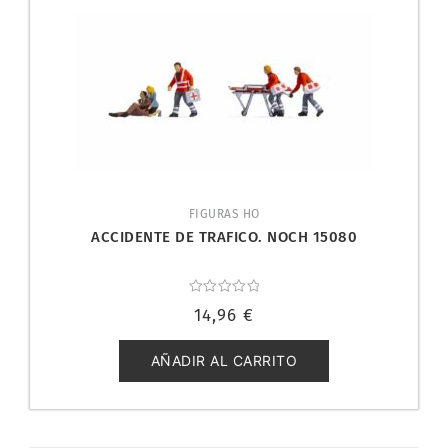
FIGURAS HO
ACCIDENTE DE TRAFICO. NOCH 15080
Valorado
14,96
€
con
0
de
5
AÑADIR AL CARRITO