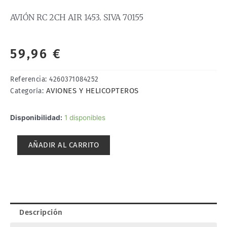
AVIÓN RC 2CH AIR 1453. SIVA 70155
59,96
€
Referencia:
4260371084252
AVIONES Y HELICOPTEROS
Categoría:
AVIÓN
Disponibilidad:
1 disponibles
RC
2CH
AÑADIR AL CARRITO
AIR
1453.
SIVA
70155
cantidad
Descripción