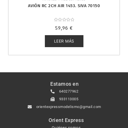
AVIÓN RC 2CH AIR 1453. SIVA 70150
Valorado
59,96
€
con
0
de
5
LEER MÁS
Estamos en
640277962
933113005
orientexpressmodelismo@gmail.com
Orient Express
Quiénes somos