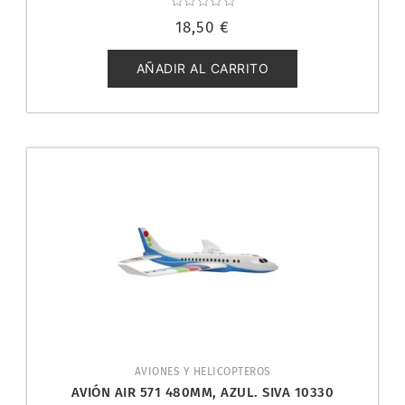
Valorado
18,50
€
con
0
de
5
AÑADIR AL CARRITO
AVIONES Y HELICOPTEROS
AVIÓN AIR 571 480MM, AZUL. SIVA 10330