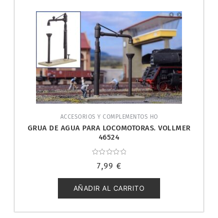
ACCESORIOS Y COMPLEMENTOS HO
GRUA DE AGUA PARA LOCOMOTORAS. VOLLMER
46524
Valorado
7,99
€
con
0
de
5
AÑADIR AL CARRITO