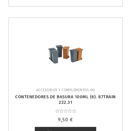
ACCESORIOS Y COMPLEMENTOS HO
CONTENEDORES DE BASURA 100ML (6). 87TRAIN
222.31
Valorado
9,50
€
con
0
de