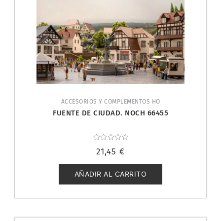
ACCESORIOS Y COMPLEMENTOS HO
FUENTE DE CIUDAD. NOCH 66455
Valorado
21,45
€
con
0
de
5
AÑADIR AL CARRITO