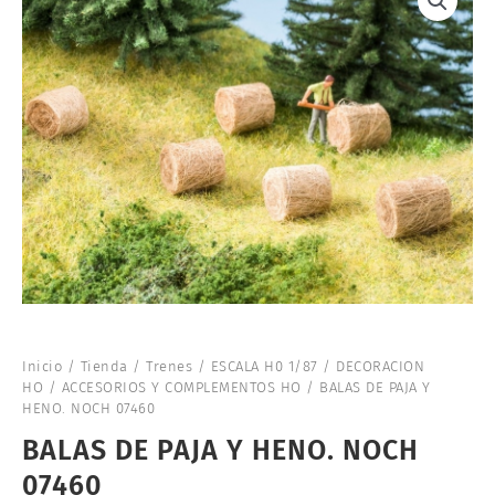
Inicio
/
Tienda
/
Trenes
/
ESCALA H0 1/87
/
DECORACION
HO
/
ACCESORIOS Y COMPLEMENTOS HO
/ BALAS DE PAJA Y
HENO. NOCH 07460
BALAS DE PAJA Y HENO. NOCH
07460