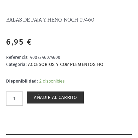
BALAS DE PAJA Y HENO. NOCH 07460
6,95
€
Referencia:
4007246074600
ACCESORIOS Y COMPLEMENTOS HO
Categoría:
BALAS
Disponibilidad:
2 disponibles
DE
PAJA
AÑADIR AL CARRITO
Y
HENO.
NOCH
07460
cantidad