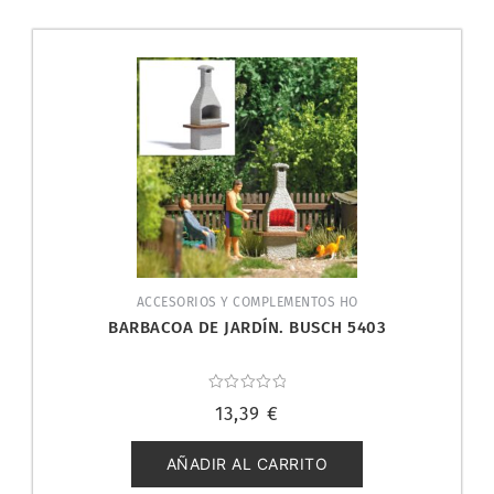
ACCESORIOS Y COMPLEMENTOS HO
BARBACOA DE JARDÍN. BUSCH 5403
Valorado
13,39
€
con
0
de
5
AÑADIR AL CARRITO