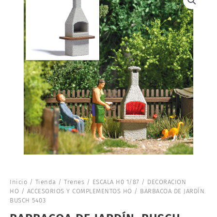
Inicio
/
Tienda
/
Trenes
/
ESCALA H0 1/87
/
DECORACION
HO
/
ACCESORIOS Y COMPLEMENTOS HO
/ BARBACOA DE JARDÍN.
BUSCH 5403