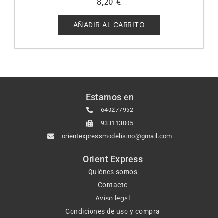
8,20
€
con
0
de
5
AÑADIR AL CARRITO
Estamos en
640277962
933113005
orientexpressmodelismo@gmail.com
Orient Express
Quiénes somos
Contacto
Aviso legal
Condiciones de uso y compra