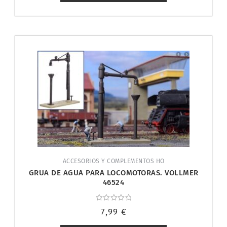
ACCESORIOS Y COMPLEMENTOS HO
GRUA DE AGUA PARA LOCOMOTORAS. VOLLMER
46524
Valorado
7,99
€
con
0
de