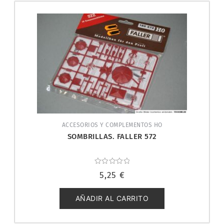
ACCESORIOS Y COMPLEMENTOS HO
SOMBRILLAS. FALLER 572
Valorado
5,25
€
con
0
de
5
AÑADIR AL CARRITO