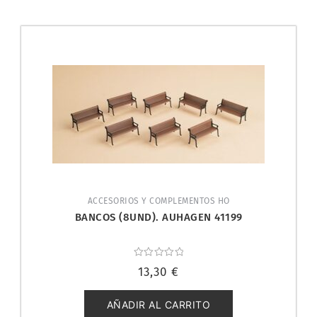
ACCESORIOS Y COMPLEMENTOS HO
BANCOS (8UND). AUHAGEN 41199
Valorado
13,30
€
con
0
de
5
AÑADIR AL CARRITO