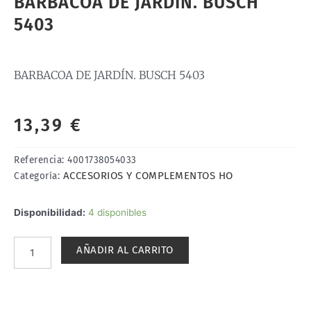
BARBACOA DE JARDÍN. BUSCH
5403
BARBACOA DE JARDÍN. BUSCH 5403
13,39
€
Referencia:
4001738054033
ACCESORIOS Y COMPLEMENTOS HO
Categoría:
BARBACOA
Disponibilidad:
4 disponibles
DE
JARDÍN.
AÑADIR AL CARRITO
BUSCH
5403
cantidad