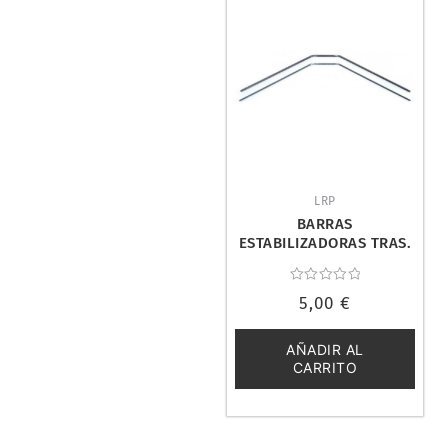
LRP
BARRAS
ESTABILIZADORAS TRAS.
S10 BX/TX. LRP 122522
Valorado
5,00
€
con
0
de
5
AÑADIR AL
CARRITO