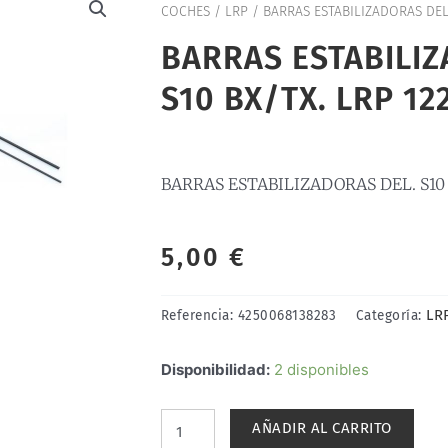
COCHES
/
LRP
/ BARRAS ESTABILIZADORAS DEL.
BARRAS ESTABILIZ
S10 BX/TX. LRP 12
BARRAS ESTABILIZADORAS DEL. S10 
5,00
€
LR
Referencia:
4250068138283
Categoría:
BARRAS
Disponibilidad:
2 disponibles
ESTABILIZADORAS
DEL.
AÑADIR AL CARRITO
S10