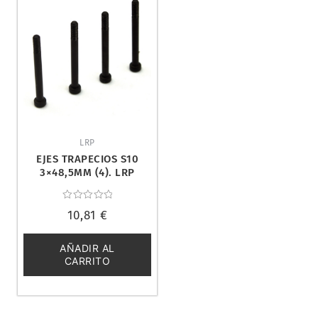
LRP
EJES TRAPECIOS S10
3×48,5MM (4). LRP
120926
Valorado
10,81
€
con
0
de
5
AÑADIR AL
CARRITO