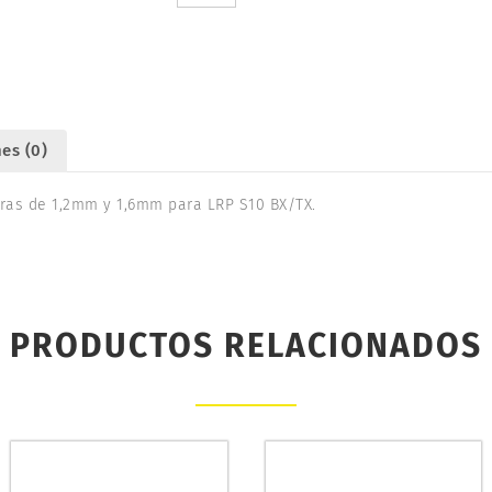
BX/TX.
LRP
122520
cantidad
es (0)
eras de 1,2mm y 1,6mm para LRP S10 BX/TX.
PRODUCTOS RELACIONADOS