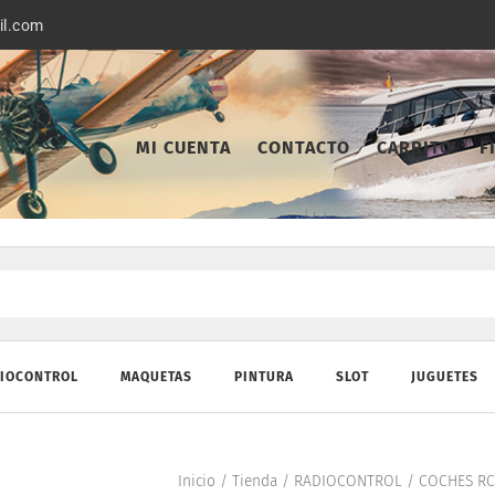
il.com
MI CUENTA
CONTACTO
CARRITO
F
IOCONTROL
MAQUETAS
PINTURA
SLOT
JUGUETES
Inicio
/
Tienda
/
RADIOCONTROL
/
COCHES RC