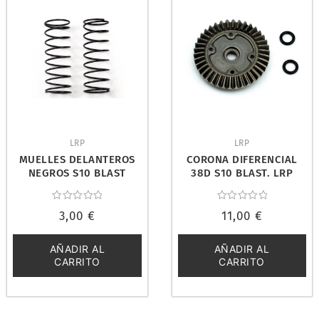
LRP
LRP
MUELLES DELANTEROS
CORONA DIFERENCIAL
NEGROS S10 BLAST
38D S10 BLAST. LRP
TX/MT/SC. LRP 120998
120970
Valorado
Valorado
3,00
€
11,00
€
con
con
0
0
de
de
5
5
AÑADIR AL
AÑADIR AL
CARRITO
CARRITO