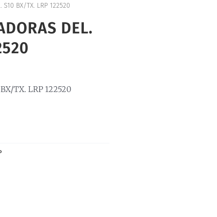
 S10 BX/TX. LRP 122520
ADORAS DEL.
2520
BX/TX. LRP 122520
P