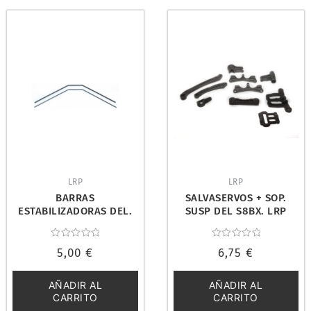
LRP
LRP
BARRAS
SALVASERVOS + SOP.
ESTABILIZADORAS DEL.
SUSP DEL S8BX. LRP
S10 BX/TX. LRP 122520
132005
Valorado
Valorado
5,00
€
6,75
€
con
con
0
0
de
de
5
5
AÑADIR AL
AÑADIR AL
CARRITO
CARRITO