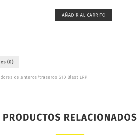
Y
PISTONES
AÑADIR AL CARRITO
AMORTIGUADORES
DEL/TRAS
S10
BLAST.
LRP
120974
es (0)
cantidad
dores delanteros/traseros S10 Blast LRP.
PRODUCTOS RELACIONADOS