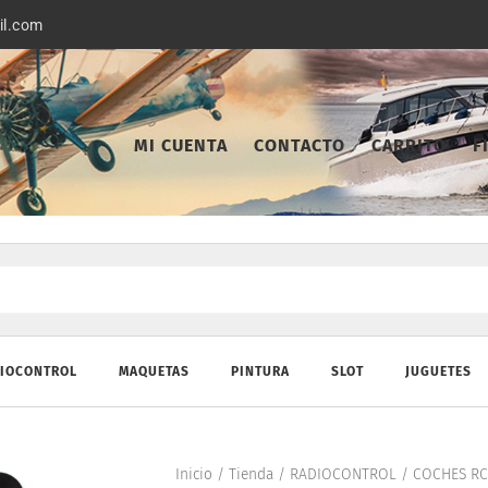
il.com
MI CUENTA
CONTACTO
CARRITO
F
IOCONTROL
MAQUETAS
PINTURA
SLOT
JUGUETES
Inicio
/
Tienda
/
RADIOCONTROL
/
COCHES RC