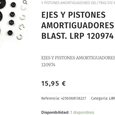
Y PISTONES AMORTIGUADORES DEL/TRAS S10 BL
EJES Y PISTONES
AMORTIGUADORES 
BLAST. LRP 120974
EJES Y PISTONES AMORTIGUADORES 
120974
15,95
€
LR
Referencia:
4250068136227
Categoría:
EJES
Disponibilidad:
1 disponibles