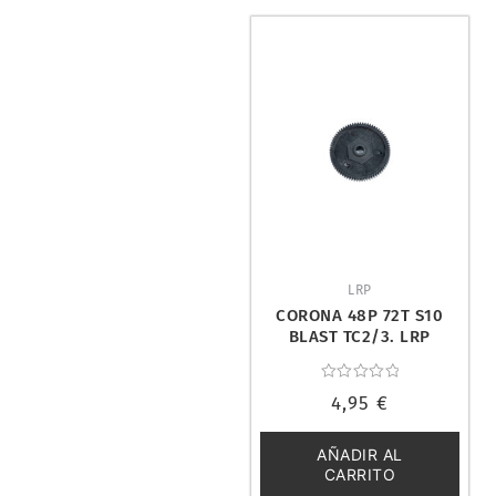
LRP
CORONA 48P 72T S10
BLAST TC2/3. LRP
122340
Valorado
4,95
€
con
0
de
5
AÑADIR AL
CARRITO