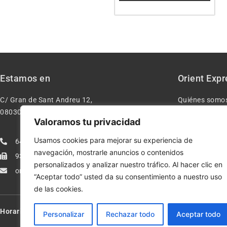
Estamos en
Orient Expr
C/ Gran de Sant Andreu 12,
Quiénes somo
08030 – Barcelona España
Contacto
Valoramos tu privacidad
Aviso legal
Usamos cookies para mejorar su experiencia de
640277962
Condiciones d
navegación, mostrarle anuncios o contenidos
933113005
Política de pr
personalizados y analizar nuestro tráfico. Al hacer clic en
orientexpressmodelismo@gmail.com
Política de co
“Aceptar todo” usted da su consentimiento a nuestro uso
de las cookies.
Horario:
Lun-Vie de 10:00-13:30 y 17:00-20:00 – Sáb de 10:00-13:3
Personalizar
Rechazar todo
Aceptar todo