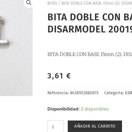
BITAS
/ BITA DOBLE CON BASE 15mm (2). DISA
BITA DOBLE CON B
DISARMODEL 2001
BITA DOBLE CON BASE 15mm (2). D
3,61
€
CO
Referencia:
8436552883815
Categoría:
BITA
Disponibilidad:
2 disponibles
DOBLE
CON
AÑADIR AL CARRITO
BASE