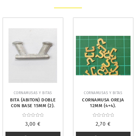
CORNAMUSAS Y BITAS
CORNAMUSAS Y BITAS
BITA (ABITON) DOBLE
CORNAMUSA OREJA
CON BASE 15MM (2).
12MM (4+4).
DISARMODEL 20020
DISARMODEL 11018
Valorado
Valorado
3,00
€
2,70
€
con
con
0
0
de
de