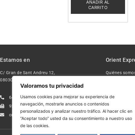
5
AÑADIR AL
CARRITO
Estamos en
Orient Expr
C/ Gran de Sant Andreu 12,
Quiénes somo
08030 – Barcelona España
Contacto
Valoramos tu privacidad
Aviso legal
Usamos cookies para mejorar su experiencia de
640277962
Condiciones d
navegación, mostrarle anuncios o contenidos
933113005
Política de pr
personalizados y analizar nuestro tráfico. Al hacer clic en
orientexpressmodelismo@gmail.com
Política de co
“Aceptar todo” usted da su consentimiento a nuestro uso
de las cookies.