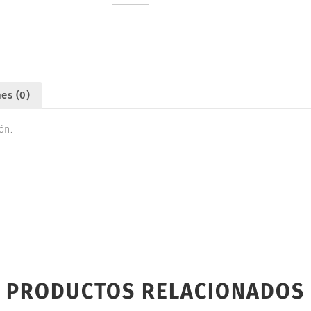
15mm
(2).
DISARMODEL
20019
cantidad
es (0)
ón.
PRODUCTOS RELACIONADOS