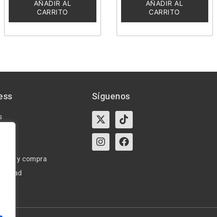
5
5
AÑADIR AL
AÑADIR AL
CARRITO
CARRITO
ess
Síguenos
X-
Instagram
Tiktok
Facebook
s
twitter
e uso y compra
ivacidad
okies