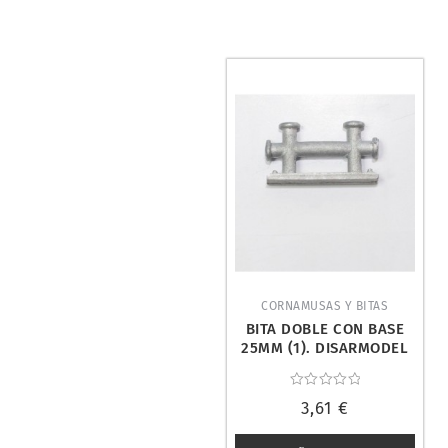
CORNAMUSAS Y BITAS
BITA DOBLE CON BASE
25MM (1). DISARMODEL
20021
Valorado
3,61
€
con
0
de