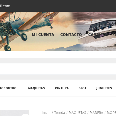
il.com
MI CUENTA
CONTACTO
CARRITO
F
IOCONTROL
MAQUETAS
PINTURA
SLOT
JUGUETES
Inicio
/
Tienda
/
MAQUETAS
/
MADERA
/
MODE