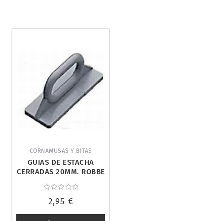
CORNAMUSAS Y BITAS
GUIAS DE ESTACHA
CERRADAS 20MM. ROBBE
1342
Valorado
2,95
€
con
0
de