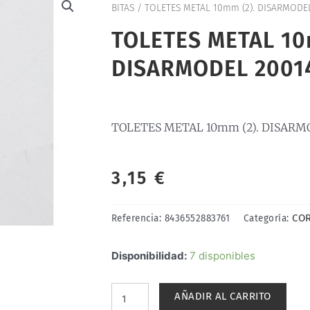
BITAS
/ TOLETES METAL 10mm (2). DISARMODE
TOLETES METAL 10
DISARMODEL 2001
TOLETES METAL 10mm (2). DISARM
3,15
€
COR
Referencia:
8436552883761
Categoría:
TOLETES
Disponibilidad:
7 disponibles
METAL
10mm
AÑADIR AL CARRITO
(2).