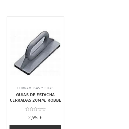
CORNAMUSAS Y BITAS
GUIAS DE ESTACHA
CERRADAS 20MM. ROBBE
1342
Valorado
2,95
€
con
0
de