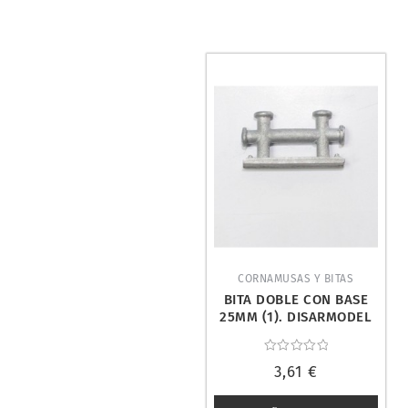
CORNAMUSAS Y BITAS
BITA DOBLE CON BASE
25MM (1). DISARMODEL
20021
Valorado
3,61
€
con
0
de