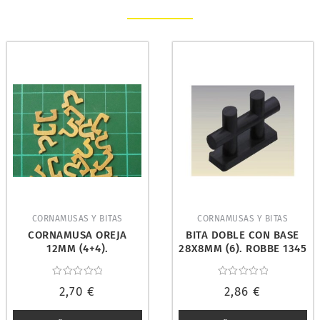
CORNAMUSAS Y BITAS
CORNAMUSAS Y BITAS
CORNAMUSA OREJA
BITA DOBLE CON BASE
12MM (4+4).
28X8MM (6). ROBBE 1345
DISARMODEL 11018
Valorado
Valorado
2,70
€
2,86
€
con
con
0
0
de
de