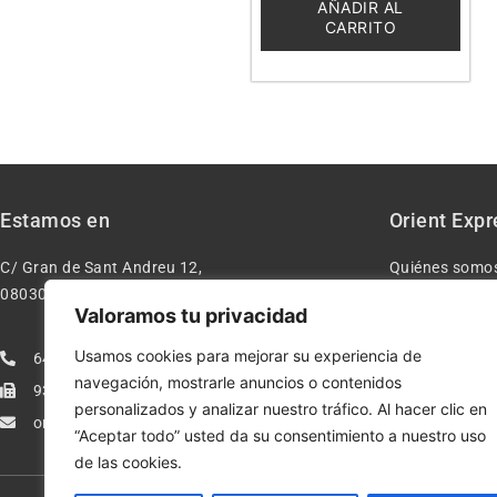
5
AÑADIR AL
CARRITO
Estamos en
Orient Expr
C/ Gran de Sant Andreu 12,
Quiénes somo
08030 – Barcelona España
Contacto
Valoramos tu privacidad
Aviso legal
Usamos cookies para mejorar su experiencia de
640277962
Condiciones d
navegación, mostrarle anuncios o contenidos
933113005
Política de pr
personalizados y analizar nuestro tráfico. Al hacer clic en
orientexpressmodelismo@gmail.com
Política de co
“Aceptar todo” usted da su consentimiento a nuestro uso
de las cookies.