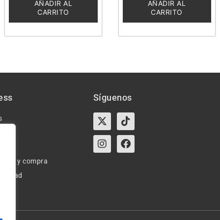
5
5
AÑADIR AL
AÑADIR AL
CARRITO
CARRITO
ess
Síguenos
X-
Instagram
Tiktok
Facebook
s
twitter
e uso y compra
ivacidad
okies