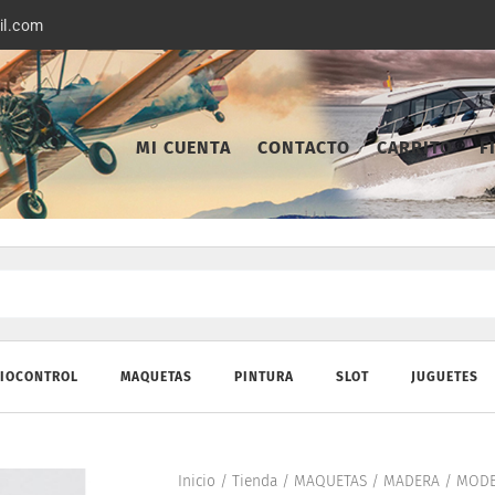
il.com
MI CUENTA
CONTACTO
CARRITO
F
IOCONTROL
MAQUETAS
PINTURA
SLOT
JUGUETES
Inicio
/
Tienda
/
MAQUETAS
/
MADERA
/
MODE