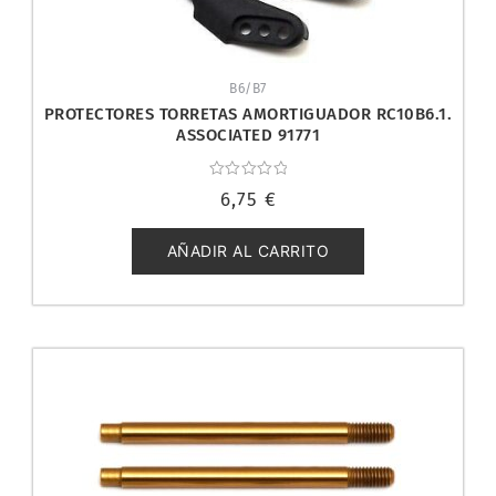
B6/B7
PROTECTORES TORRETAS AMORTIGUADOR RC10B6.1.
ASSOCIATED 91771
Valorado
6,75
€
con
0
de
5
AÑADIR AL CARRITO