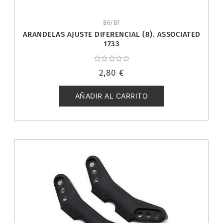
B6/B7
ARANDELAS AJUSTE DIFERENCIAL (8). ASSOCIATED
1733
Valorado
2,80
€
con
0
de
5
AÑADIR AL CARRITO