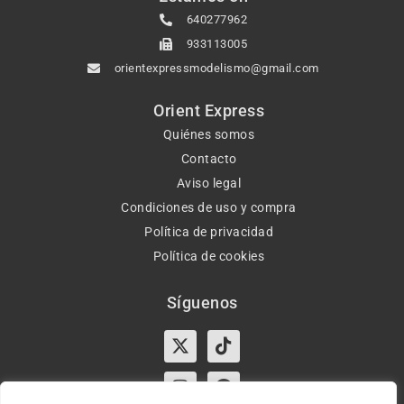
640277962
933113005
orientexpressmodelismo@gmail.com
Orient Express
Quiénes somos
Contacto
Aviso legal
Condiciones de uso y compra
Política de privacidad
Política de cookies
Síguenos
X-
Instagram
Tiktok
Facebook
twitter