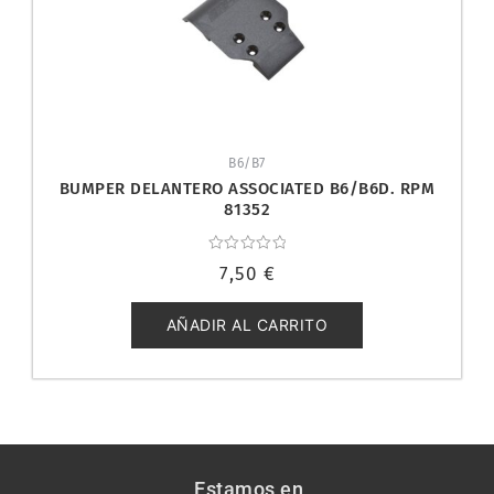
B6/B7
BUMPER DELANTERO ASSOCIATED B6/B6D. RPM
81352
Valorado
7,50
€
con
0
de
5
AÑADIR AL CARRITO
Estamos en