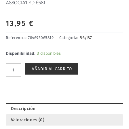
ASSOCIATED 6581
13,95
€
B6/B7
Referencia:
784695065819
Categoría:
BOLAS
Disponibilidad:
3 disponibles
DIFERENCIAL
3/32
AÑADIR AL CARRITO
CARBIDE
(14).
ASSOCIATED
6581
cantidad
Descripción
Valoraciones (0)