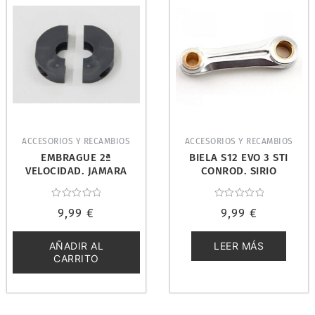
ACCESORIOS Y RECAMBIOS
ACCESORIOS Y RECAMBIOS
EMBRAGUE 2ª
BIELA S12 EVO 3 STI
VELOCIDAD. JAMARA
CONROD. SIRIO
503525
S12070023
Valorado
Valorado
9,99
€
9,99
€
con
con
0
0
de
de
5
5
AÑADIR AL
LEER MÁS
CARRITO