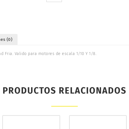
LINE
ON
ROAD
FRIA.
O.
S.
es (0)
RP7
cantidad
d Fria. Valido para motores de escala 1/10 Y 1/8.
PRODUCTOS RELACIONADOS