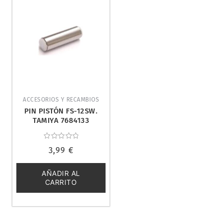
ACCESORIOS Y RECAMBIOS
PIN PISTÓN FS-12SW.
TAMIYA 7684133
Valorado
3,99
€
con
0
de
5
AÑADIR AL
CARRITO