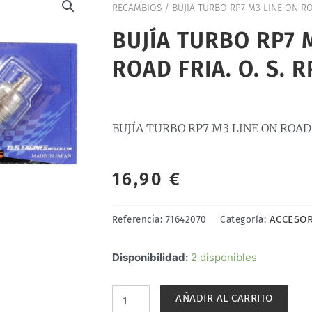
RECAMBIOS
/ BUJÍA TURBO RP7 M3 LINE ON ROA
BUJÍA TURBO RP7 
ROAD FRIA. O. S. R
BUJÍA TURBO RP7 M3 LINE ON ROAD F
16,90
€
ACCESOR
Referencia:
71642070
Categoría:
BUJÍA
Disponibilidad:
2 disponibles
TURBO
RP7
AÑADIR AL CARRITO
M3