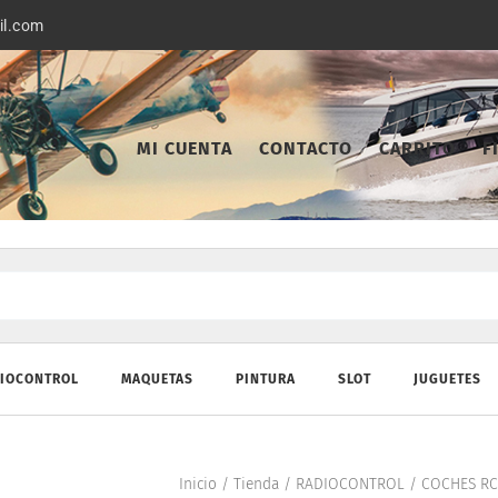
il.com
MI CUENTA
CONTACTO
CARRITO
F
IOCONTROL
MAQUETAS
PINTURA
SLOT
JUGUETES
Inicio
/
Tienda
/
RADIOCONTROL
/
COCHES RC