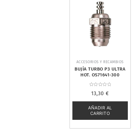
ACCESORIOS Y RECAMBIOS
BUJÍA TURBO P3 ULTRA
HOT. OS71641-300
Valorado
13,30
€
con
0
de
5
AÑADIR AL
CARRITO