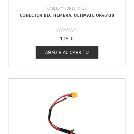
CABLES Y CONECTORES
CONECTOR BEC HEMBRA. ULTIMATE UR46138
Valorado
1,15
€
con
0
de
5
AÑADIR AL CARRITO