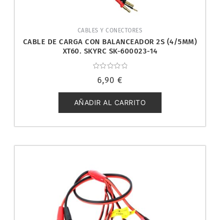
CABLES Y CONECTORES
CABLE DE CARGA CON BALANCEADOR 2S (4/5MM)
XT60. SKYRC SK-600023-14
Valorado
6,90
€
con
0
de
5
AÑADIR AL CARRITO