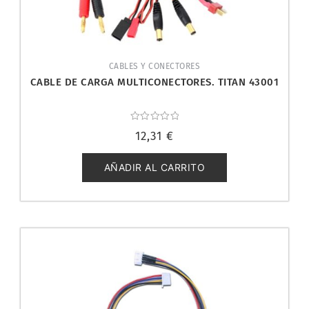
CABLES Y CONECTORES
CABLE DE CARGA MULTICONECTORES. TITAN 43001
Valorado
12,31
€
con
0
de
5
AÑADIR AL CARRITO