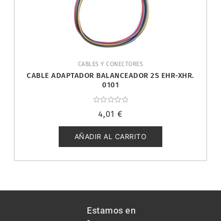
CABLES Y CONECTORES
CABLE ADAPTADOR BALANCEADOR 2S EHR-XHR.
0101
Valorado
4,01
€
con
0
de
5
AÑADIR AL CARRITO
Estamos en