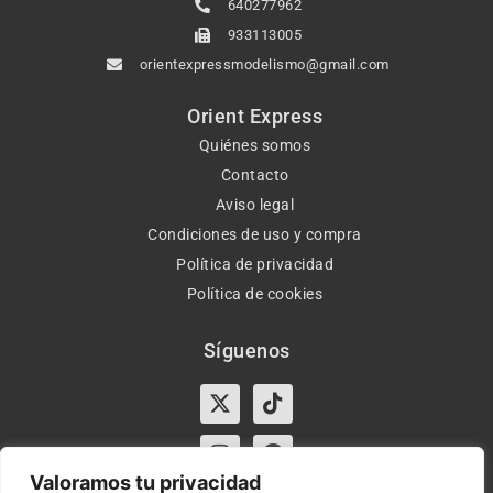
640277962
933113005
orientexpressmodelismo@gmail.com
Orient Express
Quiénes somos
Contacto
Aviso legal
Condiciones de uso y compra
Política de privacidad
Política de cookies
Síguenos
X-
Instagram
Tiktok
Facebook
twitter
Valoramos tu privacidad