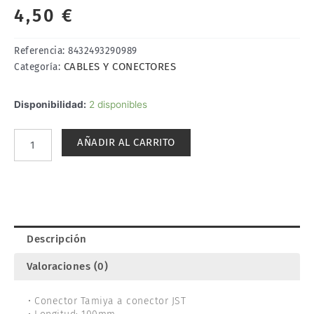
4,50
€
Referencia:
8432493290989
CABLES Y CONECTORES
Categoría:
CABLE
Disponibilidad:
2 disponibles
ADAPTADOR
TAMIYA
AÑADIR AL CARRITO
/
JST-
SM.
YUNTONG
29098
cantidad
Descripción
Valoraciones (0)
• Conector Tamiya a conector JST