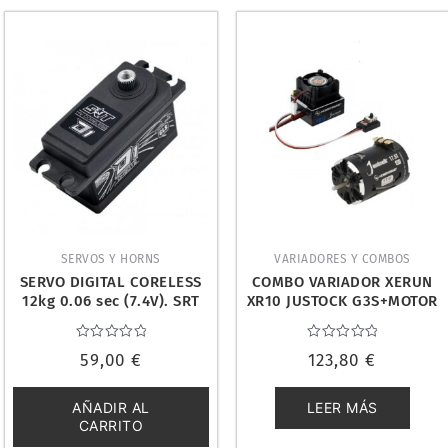
SERVOS Y HORNS
VARIADORES Y COMBOS
SERVO DIGITAL CORELESS
COMBO VARIADOR XERUN
12kg 0.06 sec (7.4V). SRT
XR10 JUSTOCK G3S+MOTOR
CH6012
17.5T JUSTOCK 1/10.
HOBBYWING 380203
Valorado
Valorado
59,00
€
123,80
€
con
con
0
0
de
de
5
5
AÑADIR AL
LEER MÁS
CARRITO