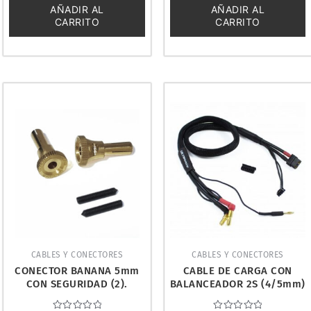
5
5
AÑADIR AL
AÑADIR AL
CARRITO
CARRITO
CABLES Y CONECTORES
CABLES Y CONECTORES
CONECTOR BANANA 5mm
CABLE DE CARGA CON
CON SEGURIDAD (2).
BALANCEADOR 2S (4/5mm)
ULTIMATE UR46144
XT60(30cm). ULTIMATE
UR46503-XT