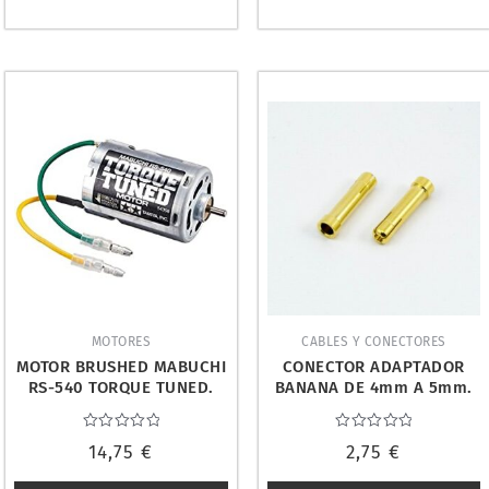
MOTORES
CABLES Y CONECTORES
MOTOR BRUSHED MABUCHI
CONECTOR ADAPTADOR
RS-540 TORQUE TUNED.
BANANA DE 4mm A 5mm.
TAMIYA 54358
ULTIMATE UR46111
Valorado
Valorado
14,75
€
2,75
€
con
con
0
0
de
de