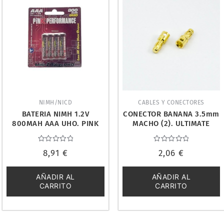
NIMH/NICD
CABLES Y CONECTORES
BATERIA NIMH 1.2V
CONECTOR BANANA 3.5mm
800MAH AAA UHO. PINK
MACHO (2). ULTIMATE
PERFORMANCE PP2-
UR46106
800AAA
Valorado
Valorado
8,91
€
2,06
€
con
con
0
0
de
de
5
5
AÑADIR AL
AÑADIR AL
CARRITO
CARRITO