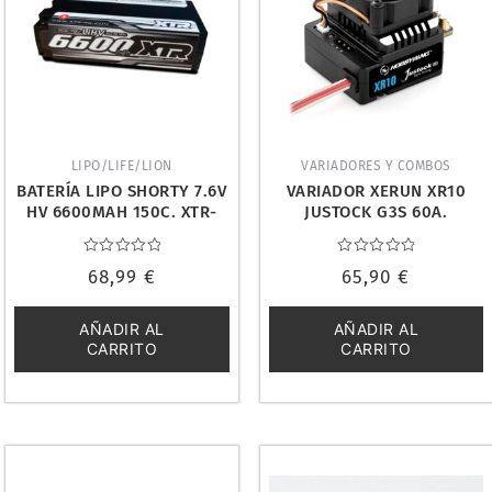
LIPO/LIFE/LION
VARIADORES Y COMBOS
BATERÍA LIPO SHORTY 7.6V
VARIADOR XERUN XR10
HV 6600MAH 150C. XTR-
JUSTOCK G3S 60A.
0304
HOBBYWING 30112005
Valorado
Valorado
68,99
€
65,90
€
con
con
0
0
de
de
5
5
AÑADIR AL
AÑADIR AL
CARRITO
CARRITO