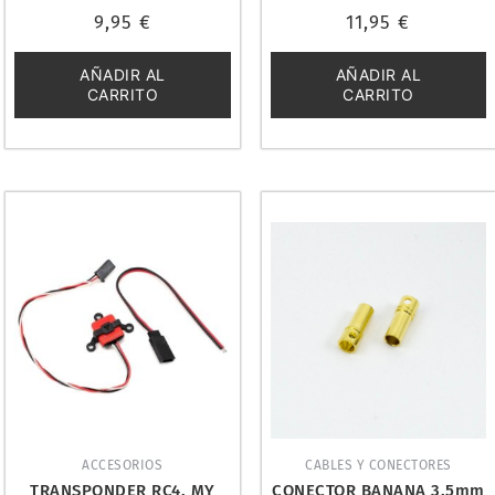
Valorado
Valorado
9,95
€
11,95
€
con
con
0
0
de
de
5
5
AÑADIR AL
AÑADIR AL
CARRITO
CARRITO
ACCESORIOS
CABLES Y CONECTORES
TRANSPONDER RC4. MY
CONECTOR BANANA 3.5mm