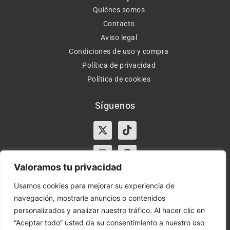
Quiénes somos
Contacto
Aviso legal
Condiciones de uso y compra
Política de privacidad
Política de cookies
Síguenos
X-
Instagram
Tiktok
Facebook
twitter
Valoramos tu privacidad
Usamos cookies para mejorar su experiencia de
navegación, mostrarle anuncios o contenidos
Horario:
Lun-Vie de 10:00-13:30 y 17:00-20:00 – Sáb de
personalizados y analizar nuestro tráfico. Al hacer clic en
10:00-13:30
“Aceptar todo” usted da su consentimiento a nuestro uso