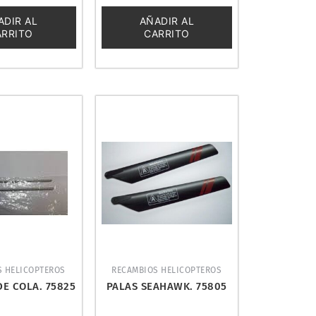
0
de
ADIR AL
AÑADIR AL
5
ARRITO
CARRITO
S HELICOPTEROS
RECAMBIOS HELICOPTEROS
DE COLA. 75825
PALAS SEAHAWK. 75805