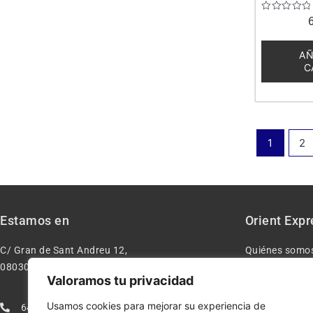
Valorado
con
0
de
AÑ
5
C
1
2
Estamos en
Orient Expr
C/ Gran de Sant Andreu 12,
Quiénes somo
08030 – Barcelona España
Contacto
Valoramos tu privacidad
Aviso legal
Usamos cookies para mejorar su experiencia de
640277962
Condiciones d