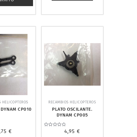
S HELICOPTEROS
RECAMBIOS HELICOPTEROS
. DYNAM CP010
PLATO OSCILANTE.
DYNAM CP005
,75
€
Valorado
4,95
€
con