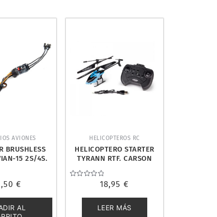
IOS AVIONES
HELICOPTEROS RC
R BRUSHLESS
HELICOPTERO STARTER
IAN-15 2S/4S.
TYRANN RTF. CARSON
M SPMXAE015
500507164
1,50
€
Valorado
18,95
€
con
0
de
ADIR AL
LEER MÁS
5
ARRITO