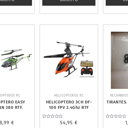
COPTEROS RC
HELICOPTEROS RC
RECAMBIO
OPTERO EASY
HELICOPTERO 3CH DF-
TIRANTES
N 280 RTF.
100 FPV 2.4Ghz RTF
N 500507174
(CAMARA). DF MODELS
9500
8,99
€
Valorado
54,95
€
Valorado
1
con
con