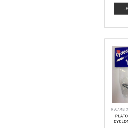
0
de
L
5
RECAMBIO
PLATO
CYCLO