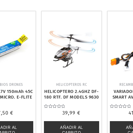
BIOS DRONES
HELICOPTEROS RC
RECAMB
.7V 150mAh 45C
HELICOPTERO 2.4GHZ DF-
VARIADO
MICRO. E-FLITE
180 RTF. DF MODELS 9630
SMART AV
B1501S45
SPEKTRU
7,50
€
Valorado
39,99
€
Valorado
4
con
con
0
0
de
de
ADIR AL
AÑADIR AL
AÑ
5
5
ARRITO
CARRITO
C