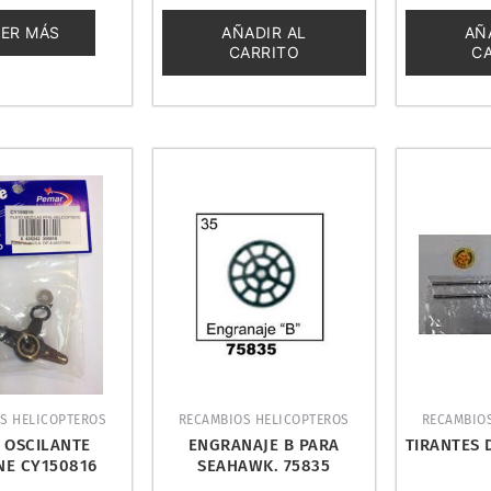
0
0
de
de
EER MÁS
AÑADIR AL
AÑ
5
5
CARRITO
C
S HELICOPTEROS
RECAMBIOS HELICOPTEROS
RECAMBIO
 OSCILANTE
ENGRANAJE B PARA
TIRANTES 
NE CY150816
SEAHAWK. 75835