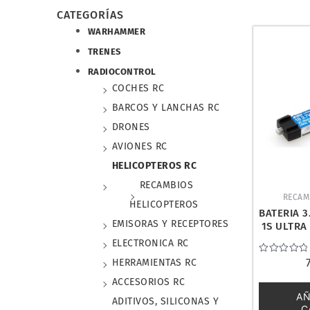
CATEGORÍAS
WARHAMMER
TRENES
RADIOCONTROL
COCHES RC
BARCOS Y LANCHAS RC
DRONES
AVIONES RC
HELICOPTEROS RC
RECAMBIOS
RECAM
HELICOPTEROS
BATERIA 3
EMISORAS Y RECEPTORES
1S ULTRA 
EFL
ELECTRONICA RC
Valorado
HERRAMIENTAS RC
con
0
ACCESORIOS RC
de
AÑ
5
ADITIVOS, SILICONAS Y
C