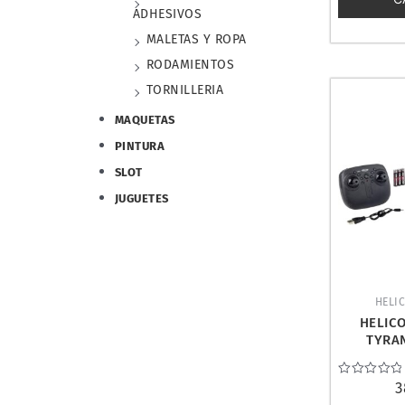
ADHESIVOS
MALETAS Y ROPA
RODAMIENTOS
TORNILLERIA
MAQUETAS
PINTURA
SLOT
JUGUETES
HELI
HELIC
TYRAN
CARSO
Valorado
3
con