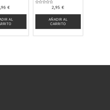
,96
€
Valorado
2,95
€
con
0
de
ADIR AL
AÑADIR AL
5
ARRITO
CARRITO