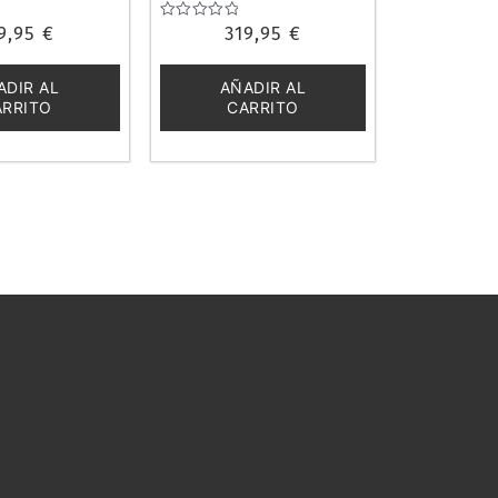
1992T2BLUE
9,95
€
Valorado
319,95
€
con
0
de
ADIR AL
AÑADIR AL
5
ARRITO
CARRITO