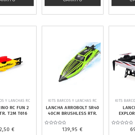
OS Y LANCHAS RC
KITS BARCOS Y LANCHAS RC
KITS BARC
INO RC FUN 2
LANCHA ARROBOLT SR40
LANC
TR. T2M T616
40CM BRUSHLESS RTR.
EXPLOR
VOLANTEX V797-5G-BL
WLTO
2,50
€
Valorado
139,95
€
Valorado
6
con
con