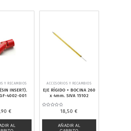
OS Y RECAMBIOS
ACCESORIOS Y RECAMBIOS
SIN INSERT).
EJE RÍGIDO + BOCINA 260
GF-4002-001
x 4mm. SIVA 15102
,90
€
Valorado
18,50
€
con
0
de
ADIR AL
AÑADIR AL
5
ARRITO
CARRITO