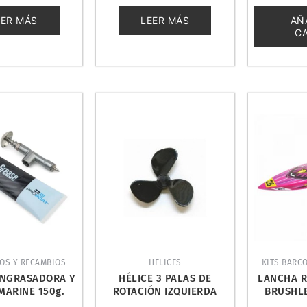
0
0
de
de
EER MÁS
LEER MÁS
AÑ
5
5
C
OS Y RECAMBIOS
HELICES
KITS BARC
ENGRASADORA Y
HÉLICE 3 PALAS DE
LANCHA R
MARINE 150g.
ROTACIÓN IZQUIERDA
BRUSHL
AT PRB-3811
50mm. AMATI 4824/S
RTR. JO