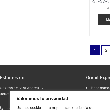
Valorado
3
con
0
de
L
5
1
2
Estamos en
Orient Expr
C/ Gran de Sant Andreu 12,
Quiénes somo
08030 – Barcelona España
Contacto
Valoramos tu privacidad
Aviso legal
Usamos cookies para mejorar su experiencia de
640277962
Condiciones d