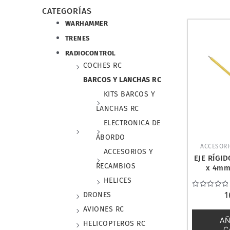
CATEGORÍAS
WARHAMMER
TRENES
RADIOCONTROL
COCHES RC
BARCOS Y LANCHAS RC
KITS BARCOS Y
LANCHAS RC
ELECTRONICA DE
ABORDO
ACCESORI
ACCESORIOS Y
EJE RÍGID
RECAMBIOS
x 4mm.
HELICES
Valorado
1
DRONES
con
0
AVIONES RC
de
AÑ
5
HELICOPTEROS RC
C