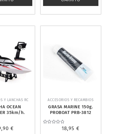
OS Y LANCHAS RC
ACCESORIOS Y RECAMBIOS
HA OCEAN
GRASA MARINE 150g.
ER 35km/h.
PROBOAT PRB-3812
YS WWL912
9,90
€
Valorado
18,95
€
con