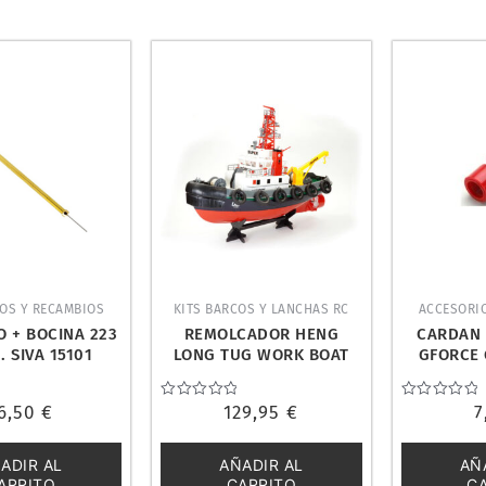
OS Y RECAMBIOS
KITS BARCOS Y LANCHAS RC
ACCESORI
O + BOCINA 223
REMOLCADOR HENG
CARDAN (
 SIVA 15101
LONG TUG WORK BOAT
GFORCE 
5CH 2.4GHZ. 3810
6,50
€
Valorado
129,95
€
Valorado
7
con
con
0
0
de
de
ADIR AL
AÑADIR AL
AÑ
5
5
ARRITO
CARRITO
C