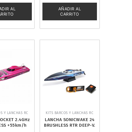
0
de
ADIR AL
AÑADIR AL
5
ARRITO
CARRITO
OS Y LANCHAS RC
KITS BARCOS Y LANCHAS RC
OCKET 2.4GHz
LANCHA SONICWAKE 24
ESS +55km/h
BRUSHLESS RTR DEEP-V.
YSWAY 8651V2
PROBOAT PRB-