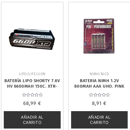
LIPO/LIFE/LION
NIMH/NICD
BATERÍA LIPO SHORTY 7.6V
BATERIA NIMH 1.2V
HV 6600MAH 150C. XTR-
800MAH AAA UHO. PINK
0304
PERFORMANCE PP2-
800AAA
Valorado
Valorado
68,99
€
8,91
€
con
con
0
0
de
de
5
5
AÑADIR AL
AÑADIR AL
CARRITO
CARRITO