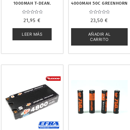
1000MAH T-DEAN.
4000MAH 50C GREENHORN
BLACKZON 540223
(T-PLUG). ABSIMA 4140008
Valorado
Valorado
21,95
€
23,50
€
con
con
0
0
de
de
5
5
LEER MÁS
AÑADIR AL
CARRITO