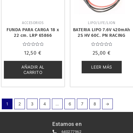
ACCESORIOS
LIPO/LIFE/LION
FUNDA PARA CARGA 18 x
BATERIA LIPO 7.6V 420mAh
22 cm. LRP 65866
2S HV 60C. PN RACING
733420
Valorado
Valorado
12,50
€
25,00
€
con
con
0
0
de
de
5
5
AÑADIR AL
LEER MÁS
CARRITO
1
2
3
4
…
6
7
8
→
Estamos en
640277962