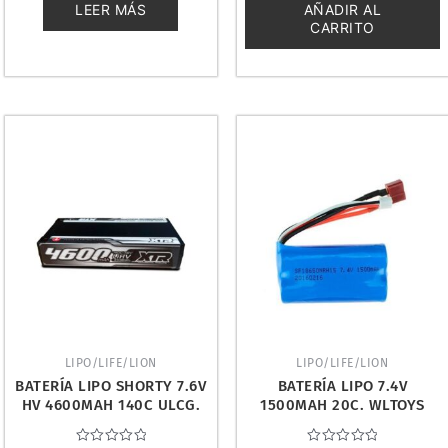
5
5
LEER MÁS
AÑADIR AL
CARRITO
LIPO/LIFE/LION
LIPO/LIFE/LION
BATERÍA LIPO SHORTY 7.6V
BATERÍA LIPO 7.4V
HV 4600MAH 140C ULCG.
1500MAH 20C. WLTOYS
XTR-0302
12427-123