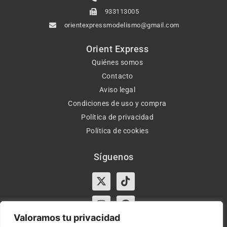
933113005
orientexpressmodelismo@gmail.com
Orient Express
Quiénes somos
Contacto
Aviso legal
Condiciones de uso y compra
Política de privacidad
Política de cookies
Síguenos
X-
Instagram
Tiktok
Facebook
twitter
Valoramos tu privacidad