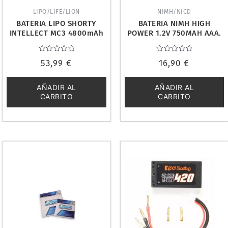
LIPO/LIFE/LION
NIMH/NICD
BATERIA LIPO SHORTY
BATERIA NIMH HIGH
INTELLECT MC3 4800mAh
POWER 1.2V 750MAH AAA.
120C 7.6V LCG. IP-
PN RACING HP750
BL2S4800MC3
Valorado
Valorado
53,99
€
16,90
€
con
con
0
0
de
de
5
5
AÑADIR AL
AÑADIR AL
CARRITO
CARRITO