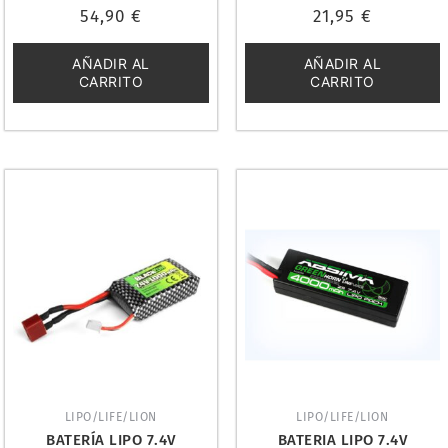
Valorado
Valorado
54,90
€
21,95
€
con
con
0
0
de
de
5
5
AÑADIR AL
AÑADIR AL
CARRITO
CARRITO
LIPO/LIFE/LION
LIPO/LIFE/LION
BATERÍA LIPO 7.4V
BATERIA LIPO 7.4V