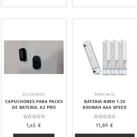
ACCESORIOS
NIMH/NICD
CAPUCHONES PARA PACKS
BATERIA NIMH 1.2V
DE BATERIA. A2 PRO
800MAH AAA SPEED
HOUSE. KYOSHO 71998B
Valorado
Valorado
1,45
€
11,89
€
con
con
0
0
de
de