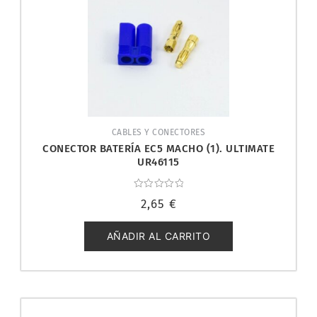
CABLES Y CONECTORES
CONECTOR BATERÍA EC5 MACHO (1). ULTIMATE
UR46115
Valorado
2,65
€
con
0
de
5
AÑADIR AL CARRITO