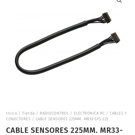
Inicio
/
Tienda
/
RADIOCONTROL
/
ELECTRONICA RC
/
CABLES Y
CONECTORES
/ CABLE SENSORES 225MM. MR33-SFS-225
CABLE SENSORES 225MM. MR33-