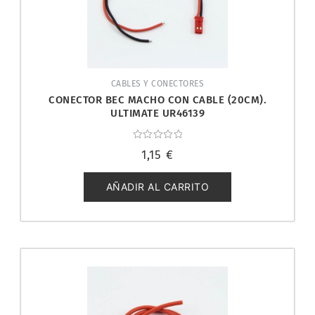
CABLES Y CONECTORES
CONECTOR BEC MACHO CON CABLE (20CM).
ULTIMATE UR46139
Valorado
1,15
€
con
0
de
5
AÑADIR AL CARRITO