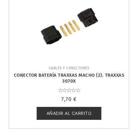
CABLES Y CONECTORES
CONECTOR BATERÍA TRAXXAS MACHO (2). TRAXXAS
3070X
Valorado
7,70
€
con
0
de
5
AÑADIR AL CARRITO