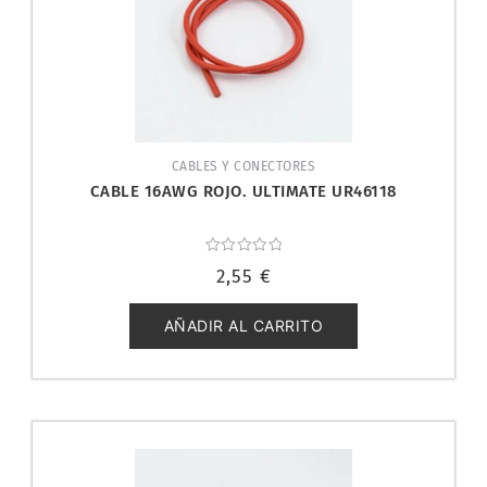
CABLES Y CONECTORES
CABLE 16AWG ROJO. ULTIMATE UR46118
Valorado
2,55
€
con
0
de
5
AÑADIR AL CARRITO