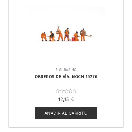
FIGURAS HO
OBREROS DE VÍA. NOCH 15276
Valorado
12,15
€
con
0
de
5
AÑADIR AL CARRITO