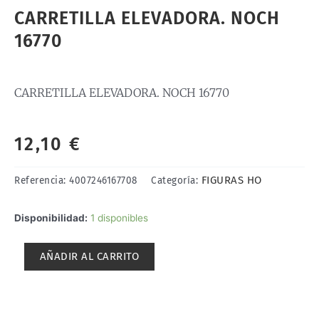
CARRETILLA ELEVADORA. NOCH
16770
CARRETILLA ELEVADORA. NOCH 16770
12,10
€
FIGURAS HO
Referencia:
4007246167708
Categoría:
CARRETILLA
Disponibilidad:
1 disponibles
ELEVADORA.
NOCH
AÑADIR AL CARRITO
16770
cantidad