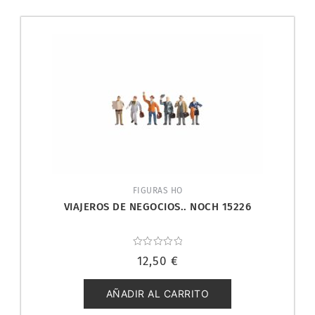
FIGURAS HO
VIAJEROS DE NEGOCIOS.. NOCH 15226
Valorado
12,50
€
con
0
de
5
AÑADIR AL CARRITO