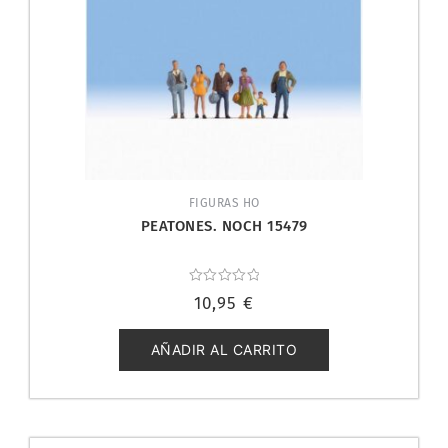
FIGURAS HO
PEATONES. NOCH 15479
Valorado
10,95
€
con
0
de
5
AÑADIR AL CARRITO