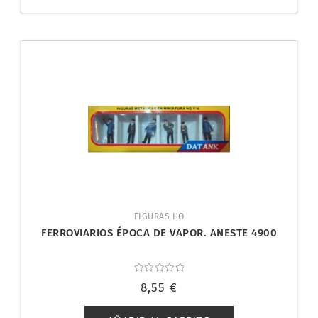
FIGURAS HO
FERROVIARIOS ÉPOCA DE VAPOR. ANESTE 4900
Valorado
8,55
€
con
0
de
5