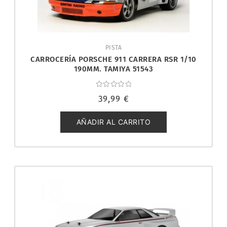
PISTA
CARROCERÍA PORSCHE 911 CARRERA RSR 1/10
190MM. TAMIYA 51543
Valorado
39,99
€
con
0
de
5
AÑADIR AL CARRITO