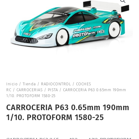
Inicio
/
Tienda
/
RADIOCONTROL
/
COCHES
RC
/
CARROCERIAS
/
PISTA
/ CARROCERIA P63 0.65mm 190mm
1/10. PROTOFORM 1580-25
CARROCERIA P63 0.65mm 190mm
1/10. PROTOFORM 1580-25