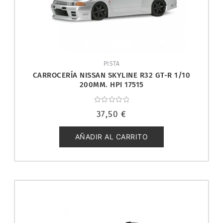
PISTA
CARROCERÍA NISSAN SKYLINE R32 GT-R 1/10
200MM. HPI 17515
Valorado
37,50
€
con
0
de
5
AÑADIR AL CARRITO