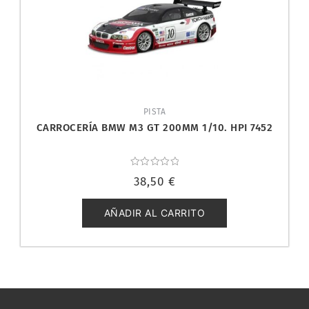
PISTA
CARROCERÍA BMW M3 GT 200MM 1/10. HPI 7452
Valorado
38,50
€
con
0
de
5
AÑADIR AL CARRITO