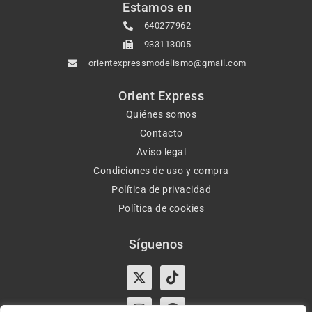
Estamos en
640277962
933113005
orientexpressmodelismo@gmail.com
Orient Express
Quiénes somos
Contacto
Aviso legal
Condiciones de uso y compra
Política de privacidad
Política de cookies
Síguenos
X-
Instagram
Tiktok
Facebook
twitter