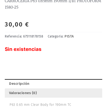
CARROCERIA P63 0.65mm 190mm 1/10. PROTOFORM
1580-25
30,00
€
PISTA
Referencia:
675118178158
Categoría:
Sin existencias
Descripción
Valoraciones (0)
P63 0.65 mm Clear Body for 190mm TC