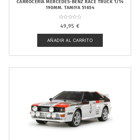
CARROCERÍA MERCEDES-BENZ RACE TRUCK 1/14
190MM. TAMIYA 51654
Valorado
49,95
€
con
0
de
5
AÑADIR AL CARRITO