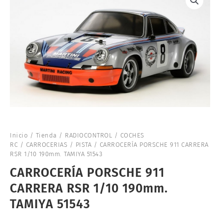
Inicio
/
Tienda
/
RADIOCONTROL
/
COCHES
RC
/
CARROCERIAS
/
PISTA
/ CARROCERÍA PORSCHE 911 CARRERA
RSR 1/10 190mm. TAMIYA 51543
CARROCERÍA PORSCHE 911
CARRERA RSR 1/10 190mm.
TAMIYA 51543