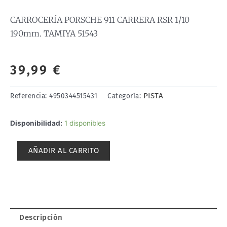
CARROCERÍA PORSCHE 911 CARRERA RSR 1/10
190mm. TAMIYA 51543
39,99
€
PISTA
Referencia:
4950344515431
Categoría:
CARROCERÍA
Disponibilidad:
1 disponibles
PORSCHE
911
AÑADIR AL CARRITO
CARRERA
RSR
1/10
190mm.
TAMIYA
51543
Descripción
cantidad