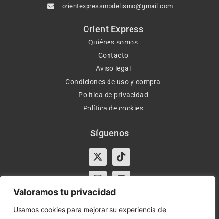
orientexpressmodelismo@gmail.com
Orient Express
Quiénes somos
Contacto
Aviso legal
Condiciones de uso y compra
Política de privacidad
Política de cookies
Síguenos
X-
Instagram
Tiktok
Facebook
twitter
Valoramos tu privacidad
Usamos cookies para mejorar su experiencia de