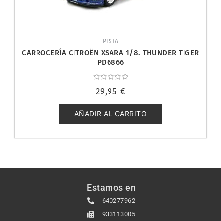
PISTA
CARROCERÍA CITROËN XSARA 1/8. THUNDER TIGER
PD6866
Valorado
29,95
€
con
0
de
5
AÑADIR AL CARRITO
Estamos en
640277962
933113005