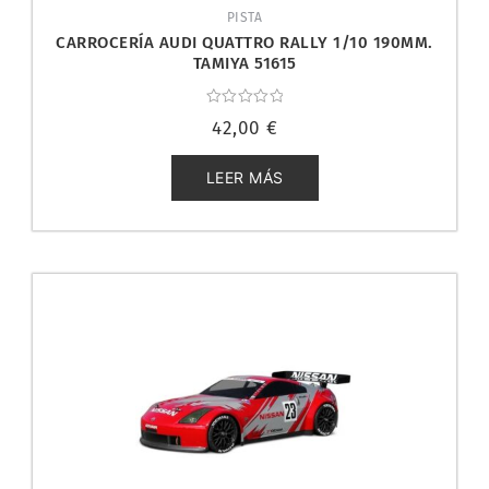
PISTA
CARROCERÍA AUDI QUATTRO RALLY 1/10 190MM.
TAMIYA 51615
Valorado
42,00
€
con
0
de
5
LEER MÁS