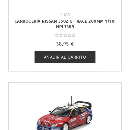
PISTA
CARROCERÍA NISSAN 350Z GT RACE 200MM 1/10.
HPI 7485
Valorado
38,95
€
con
0
de
5
AÑADIR AL CARRITO