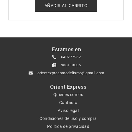
de
5
AÑADIR AL CARRITO
Estamos en
640277962
933113005
orientexpressmodelismo@gmail.com
Orient Express
Quiénes somos
Contacto
Aviso legal
Condiciones de uso y compra
Política de privacidad