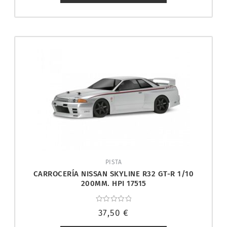
PISTA
CARROCERÍA NISSAN SKYLINE R32 GT-R 1/10
200MM. HPI 17515
Valorado
37,50
€
con
0