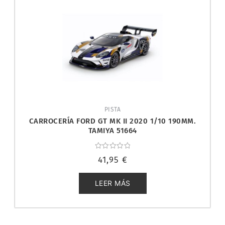
PISTA
CARROCERÍA FORD GT MK II 2020 1/10 190MM.
TAMIYA 51664
Valorado
41,95
€
con
0
de
5
LEER MÁS