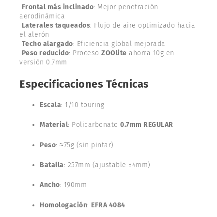
Frontal más inclinado
: Mejor penetración
aerodinámica
Laterales taqueados
: Flujo de aire optimizado hacia
el alerón
Techo alargado
: Eficiencia global mejorada
Peso reducido
: Proceso
ZOOlite
ahorra 10g en
versión 0.7mm
Especificaciones Técnicas
Escala
: 1/10 touring
Material
: Policarbonato
0.7mm REGULAR
Peso
: ≈75g (sin pintar)
Batalla
: 257mm (ajustable ±4mm)
Ancho
: 190mm
Homologación
:
EFRA 4084