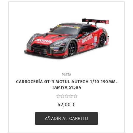
PISTA
CARROCERÍA GT-R MOTUL AUTECH 1/10 190MM.
TAMIYA 51584
Valorado
42,00
€
con
0
de
5
AÑADIR AL CARRITO