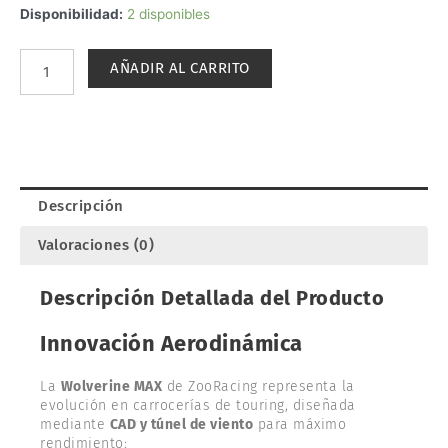
CARROCERÍA
Disponibilidad:
2 disponibles
WOLVERINE
MAX
AÑADIR AL CARRITO
0.7mm
190mm
1/10.
ZOO-
RACING
ZR-
Descripción
0015-
07
Valoraciones (0)
cantidad
Descripción Detallada del Producto
Innovación Aerodinámica
La
Wolverine MAX
de ZooRacing representa la
evolución en carrocerías de touring, diseñada
mediante
CAD y túnel de viento
para máximo
rendimiento: