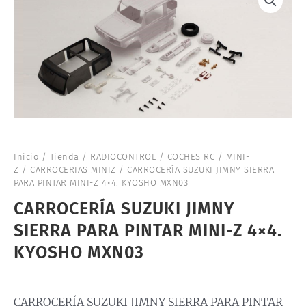
Inicio
/
Tienda
/
RADIOCONTROL
/
COCHES RC
/
MINI-
Z
/
CARROCERIAS MINIZ
/ CARROCERÍA SUZUKI JIMNY SIERRA
PARA PINTAR MINI-Z 4×4. KYOSHO MXN03
CARROCERÍA SUZUKI JIMNY
SIERRA PARA PINTAR MINI-Z 4×4.
KYOSHO MXN03
CARROCERÍA SUZUKI JIMNY SIERRA PARA PINTAR