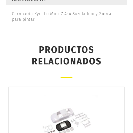
cantidad
Carrocería Kyosho Mini-Z 4×4 Suzuki Jimny Sierra
para pintar.
PRODUCTOS
RELACIONADOS