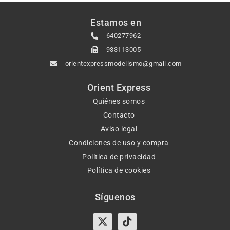
Estamos en
640277962
933113005
orientexpressmodelismo@gmail.com
Orient Express
Quiénes somos
Contacto
Aviso legal
Condiciones de uso y compra
Política de privacidad
Política de cookies
Síguenos
X-
Instagram
Tiktok
Facebook
twitter