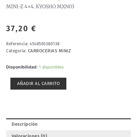
MINI-Z 4×4. KYOSHO MXN03
37,20
€
Referencia:
4548565380138
CARROCERIAS MINIZ
Categoría:
CARROCERÍA
Disponibilidad:
1 disponibles
SUZUKI
JIMNY
AÑADIR AL CARRITO
SIERRA
PARA
PINTAR
MINI-
Z
4x4.
Descripción
KYOSHO
MXN03
Valoraciones (0)