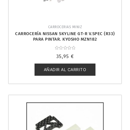
CARROCERIAS MINIZ
CARROCERÍA NISSAN SKYLINE GT-R V.SPEC (R33)
PARA PINTAR. KYOSHO MZN182
Valorado
35,95
€
con
0
de
5
AÑADIR AL CARRITO