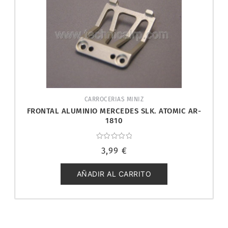
CARROCERIAS MINIZ
FRONTAL ALUMINIO MERCEDES SLK. ATOMIC AR-
1810
Valorado
3,99
€
con
0
de
5
AÑADIR AL CARRITO