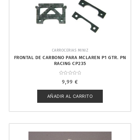
CARROCERIAS MINIZ
FRONTAL DE CARBONO PARA MCLAREN P1 GTR. PN
RACING CP235
Valorado
9,99
€
con
0
de
5
AÑADIR AL CARRITO