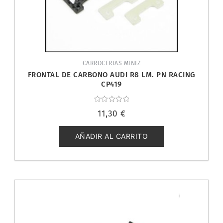
CARROCERIAS MINIZ
FRONTAL DE CARBONO AUDI R8 LM. PN RACING
CP419
Valorado
11,30
€
con
0
de
5
AÑADIR AL CARRITO