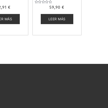
2,91
€
Valorado
59,90
€
con
0
de
ER MÁS
LEER MÁS
5