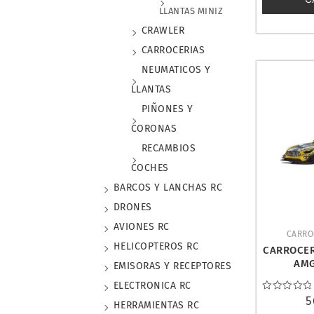
LLANTAS MINIZ
CRAWLER
CARROCERIAS
NEUMATICOS Y
LLANTAS
PIÑONES Y
CORONAS
RECAMBIOS
COCHES
BARCOS Y LANCHAS RC
DRONES
AVIONES RC
CARRO
HELICOPTEROS RC
CARROCER
AMG
EMISORAS Y RECEPTORES
NURBUR
ELECTRONICA RC
KYOSH
Valorado
5
HERRAMIENTAS RC
con