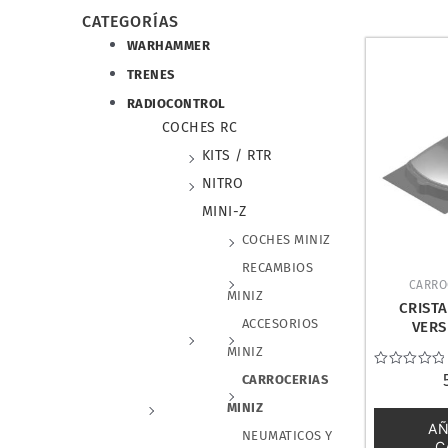
CATEGORÍAS
WARHAMMER
TRENES
RADIOCONTROL
COCHES RC
KITS / RTR
NITRO
MINI-Z
COCHES MINIZ
RECAMBIOS
CARRO
MINIZ
CRISTA
ACCESORIOS
VERS
JOMURE
MINIZ
Valorado
CARROCERIAS
con
0
MINIZ
de
AÑ
5
NEUMATICOS Y
C