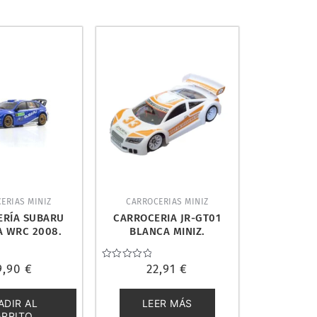
ERIAS MINIZ
CARROCERIAS MINIZ
ERÍA SUBARU
CARROCERIA JR-GT01
A WRC 2008.
BLANCA MINIZ.
O MZP471WR
JOMUREMA JOM280354
9,90
€
Valorado
22,91
€
con
0
de
ADIR AL
LEER MÁS
5
ARRITO