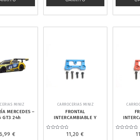
CERIAS MINIZ
CARROCERIAS MINIZ
CARROC
ÍA MERCEDES –
FRONTAL
F
 GT3 24h
INTERCAMBIABLE Y
INTERC
GRING 2018.
AJUSTABLE. PN RACING
AJUSTABL
O MZP254YBK
BM001B
B
6,99
€
Valorado
11,20
€
Valorado
1
con
con