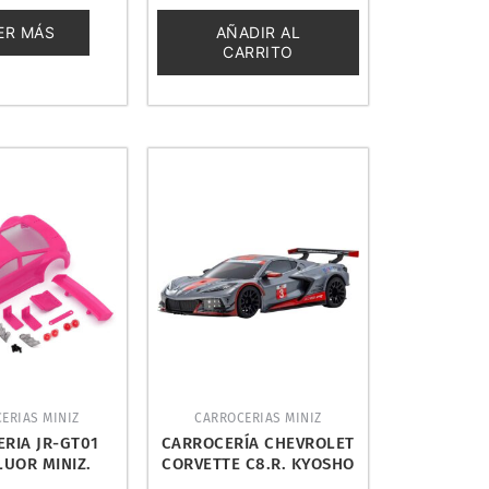
0
de
ER MÁS
AÑADIR AL
5
CARRITO
ERIAS MINIZ
CARROCERIAS MINIZ
RIA JR-GT01
CARROCERÍA CHEVROLET
LUOR MINIZ.
CORVETTE C8.R. KYOSHO
A JOM280373
MZP244GMR