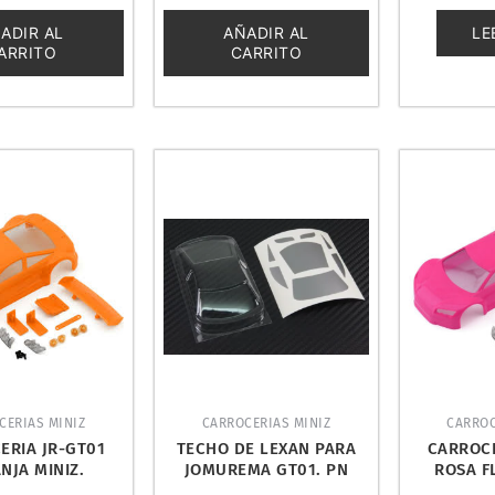
0
0
de
de
ADIR AL
AÑADIR AL
LE
5
5
ARRITO
CARRITO
CERIAS MINIZ
CARROCERIAS MINIZ
CARROC
ERIA JR-GT01
TECHO DE LEXAN PARA
CARROCE
NJA MINIZ.
JOMUREMA GT01. PN
ROSA F
MA JOM280359
RACING LR950
JOMUREM