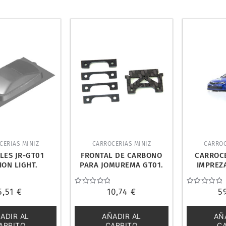
CERIAS MINIZ
CARROCERIAS MINIZ
CARROC
LES JR-GT01
FRONTAL DE CARBONO
CARROC
ION LIGHT.
PARA JOMUREMA GT01.
IMPREZ
MA JOM280175
PN RACING CP950
KYOSH
5,51
€
Valorado
10,74
€
Valorado
5
con
con
0
0
de
de
ADIR AL
AÑADIR AL
AÑ
5
5
ARRITO
CARRITO
C