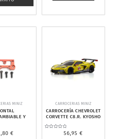
ERIAS MINIZ
CARROCERIAS MINIZ
RONTAL
CARROCERÍA CHEVROLET
AMBIABLE Y
CORVETTE C8.R. KYOSHO
E. PN RACING
MZP244Y
M001A
1,80
€
Valorado
56,95
€
con