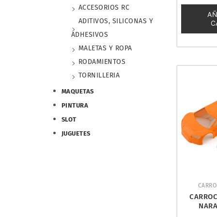
0
ACCESORIOS RC
de
AÑ
5
ADITIVOS, SILICONAS Y
C
ADHESIVOS
MALETAS Y ROPA
RODAMIENTOS
TORNILLERIA
MAQUETAS
PINTURA
SLOT
JUGUETES
CARRO
CARROC
NARA
JOMURE