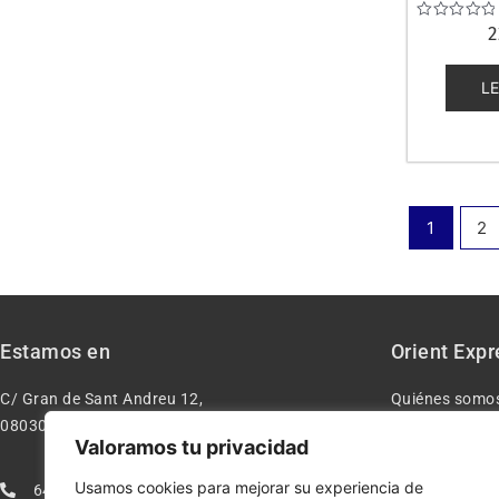
Valorado
2
con
0
de
L
5
1
2
Estamos en
Orient Expr
C/ Gran de Sant Andreu 12,
Quiénes somo
08030 – Barcelona España
Contacto
Valoramos tu privacidad
Aviso legal
Usamos cookies para mejorar su experiencia de
640277962
Condiciones d