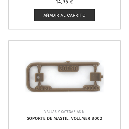
14,96
€
con
0
de
5
AÑADIR AL CARRITO
VALLAS Y CATENARIAS N
SOPORTE DE MASTIL. VOLLMER 8002