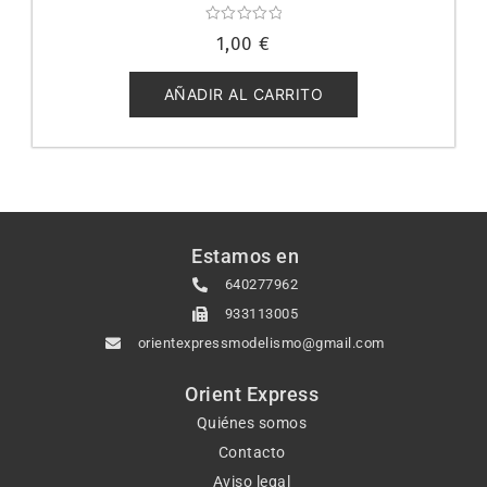
Valorado
1,00
€
con
0
de
5
AÑADIR AL CARRITO
Estamos en
640277962
933113005
orientexpressmodelismo@gmail.com
Orient Express
Quiénes somos
Contacto
Aviso legal