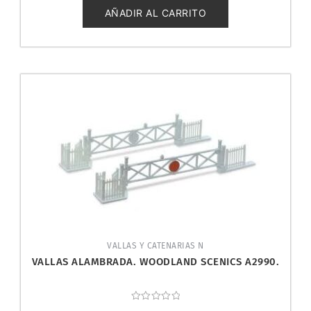
de
5
AÑADIR AL CARRITO
VALLAS Y CATENARIAS N
VALLAS ALAMBRADA. WOODLAND SCENICS A2990.
Valorado