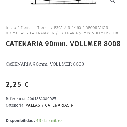
Inicio
/
Tienda
/
Trenes
/
ESCALA N 1/160
/
DECORACION
N
/
VALLAS Y CATENARIAS N
/ CATENARIA 90mm. VOLLMER 8008
CATENARIA 90mm. VOLLMER 8008
CATENARIA 90mm. VOLLMER 8008
2,25
€
Referencia:
4001884080085
VALLAS Y CATENARIAS N
Categoría:
CATENARIA
Disponibilidad:
43 disponibles
90mm.