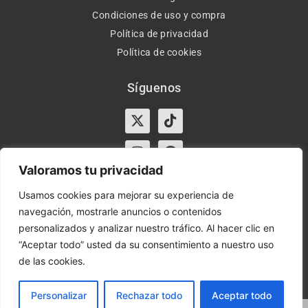
Condiciones de uso y compra
Política de privacidad
Política de cookies
Síguenos
X-
Instagram
Tiktok
Facebook
twitter
Valoramos tu privacidad
Usamos cookies para mejorar su experiencia de
navegación, mostrarle anuncios o contenidos
Horario:
Lun-Vie de 10:00-13:30 y 17:00-20:00 – Sáb de
personalizados y analizar nuestro tráfico. Al hacer clic en
10:00-13:30
“Aceptar todo” usted da su consentimiento a nuestro uso
de las cookies.
Orient Express | Copyright 2021 © Todos los derechos
reservados.
Personalizar
Rechazar todo
Aceptar todo