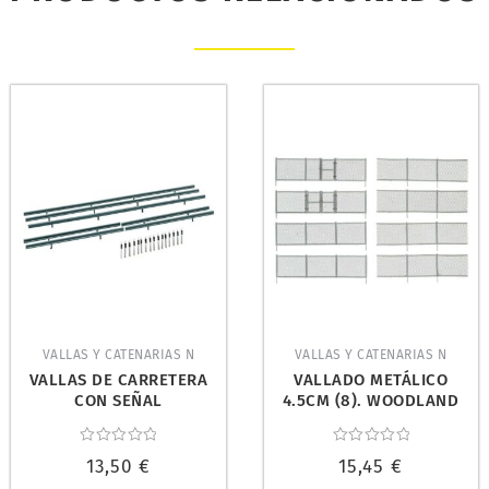
VALLAS Y CATENARIAS N
VALLAS Y CATENARIAS N
VALLAS DE CARRETERA
VALLADO METÁLICO
CON SEÑAL
4.5CM (8). WOODLAND
REFLECTANTE. FALLER
SCENICS A2993
272452
Valorado
Valorado
13,50
€
15,45
€
con
con
0
0