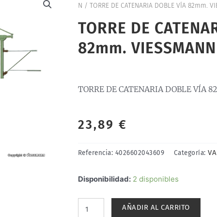
N
/ TORRE DE CATENARIA DOBLE VÍA 82mm. V
TORRE DE CATENAR
82mm. VIESSMANN
TORRE DE CATENARIA DOBLE VÍA 8
23,89
€
VA
Referencia:
4026602043609
Categoría:
TORRE
Disponibilidad:
2 disponibles
DE
CATENARIA
AÑADIR AL CARRITO
DOBLE