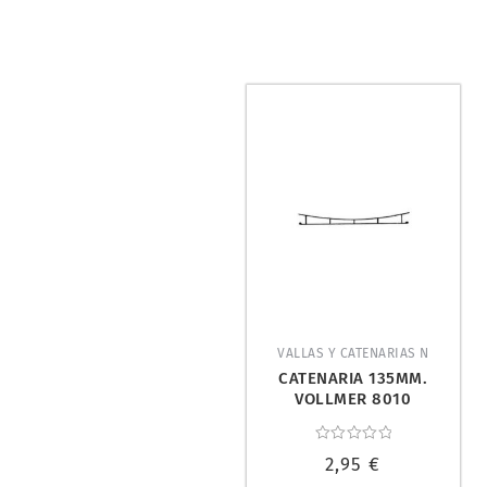
VALLAS Y CATENARIAS N
CATENARIA 135MM.
VOLLMER 8010
Valorado
2,95
€
con
0