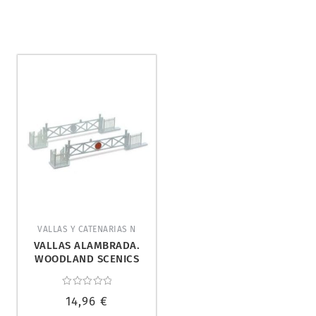
VALLAS Y CATENARIAS N
VALLAS ALAMBRADA.
WOODLAND SCENICS
A2990.
Valorado
14,96
€
con
0