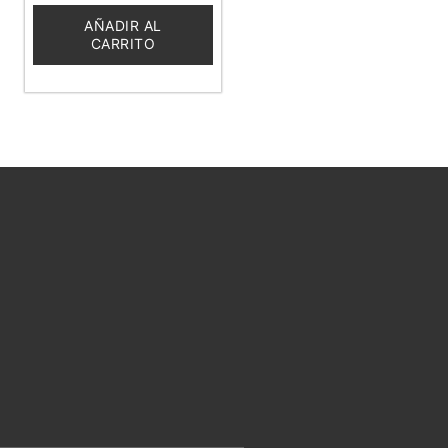
de
5
AÑADIR AL
CARRITO