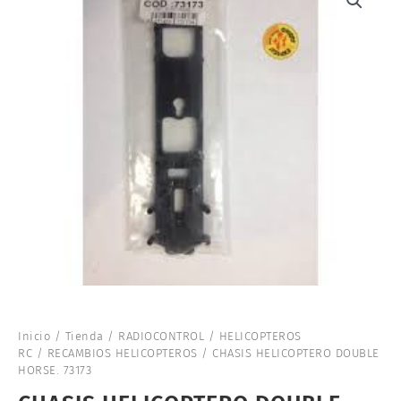
Inicio
/
Tienda
/
RADIOCONTROL
/
HELICOPTEROS
RC
/
RECAMBIOS HELICOPTEROS
/ CHASIS HELICOPTERO DOUBLE
HORSE. 73173