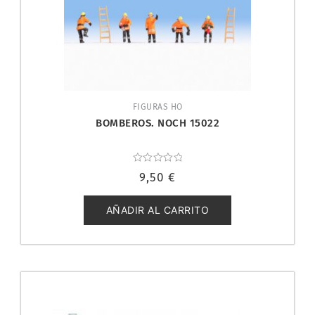
FIGURAS HO
BOMBEROS. NOCH 15022
Valorado
9,50
€
con
0
de
5
AÑADIR AL CARRITO