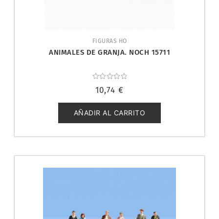
FIGURAS HO
ANIMALES DE GRANJA. NOCH 15711
Valorado
10,74
€
con
0
de
5
AÑADIR AL CARRITO