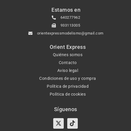
Estamos en
640277962
933113005
orientexpressmodelismo@gmail.com
Orient Express
Quiénes somos
Contacto
Aviso legal
Condiciones de uso y compra
Política de privacidad
Política de cookies
Síguenos
X-
Instagram
Tiktok
Facebook
twitter