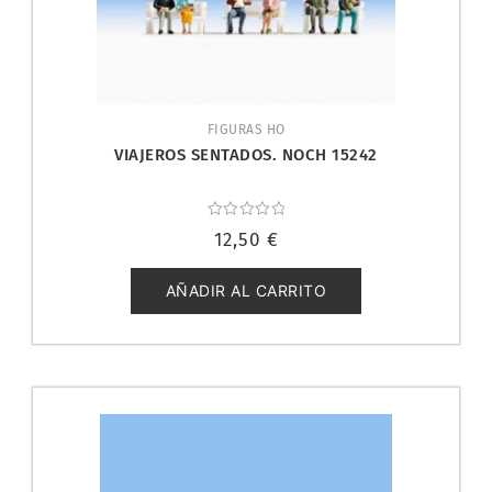
FIGURAS HO
VIAJEROS SENTADOS. NOCH 15242
Valorado
12,50
€
con
0
de
5
AÑADIR AL CARRITO