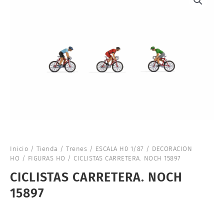
Inicio
/
Tienda
/
Trenes
/
ESCALA H0 1/87
/
DECORACION
HO
/
FIGURAS HO
/ CICLISTAS CARRETERA. NOCH 15897
CICLISTAS CARRETERA. NOCH
15897