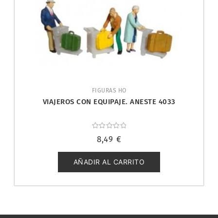
FIGURAS HO
VIAJEROS CON EQUIPAJE. ANESTE 4033
Valorado
8,49
€
con
0
de
5
AÑADIR AL CARRITO