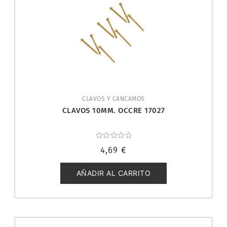
CLAVOS Y CANCAMOS
CLAVOS 10MM. OCCRE 17027
Valorado
4,69
€
con
0
de
5
AÑADIR AL CARRITO