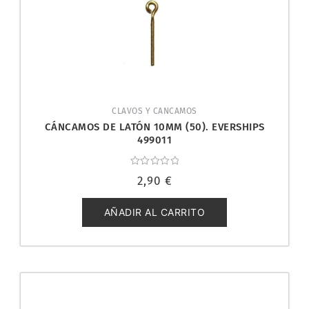
CLAVOS Y CANCAMOS
CÁNCAMOS DE LATÓN 10MM (50). EVERSHIPS
499011
Valorado
2,90
€
con
0
de
5
AÑADIR AL CARRITO