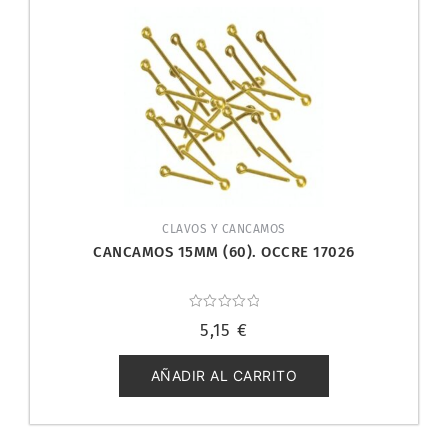
CLAVOS Y CANCAMOS
CANCAMOS 15MM (60). OCCRE 17026
Valorado
5,15
€
con
0
de
5
AÑADIR AL CARRITO