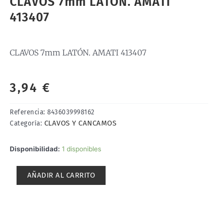
CLAVOS 7mm LATÓN. AMATI
413407
CLAVOS 7mm LATÓN. AMATI 413407
3,94
€
Referencia:
8436039998162
CLAVOS Y CANCAMOS
Categoría:
CLAVOS
Disponibilidad:
1 disponibles
7mm
LATÓN.
AÑADIR AL CARRITO
AMATI
413407
cantidad