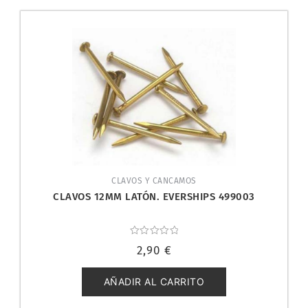
CLAVOS Y CANCAMOS
CLAVOS 12MM LATÓN. EVERSHIPS 499003
Valorado
2,90
€
con
0
de
5
AÑADIR AL CARRITO