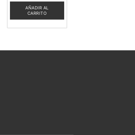
de
5
AÑADIR AL
CARRITO