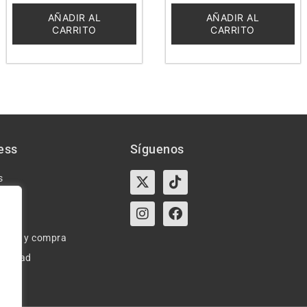
de
de
5
5
AÑADIR AL
AÑADIR AL
CARRITO
CARRITO
ess
Síguenos
X-
Instagram
Tiktok
Facebook
s
twitter
e uso y compra
ivacidad
okies