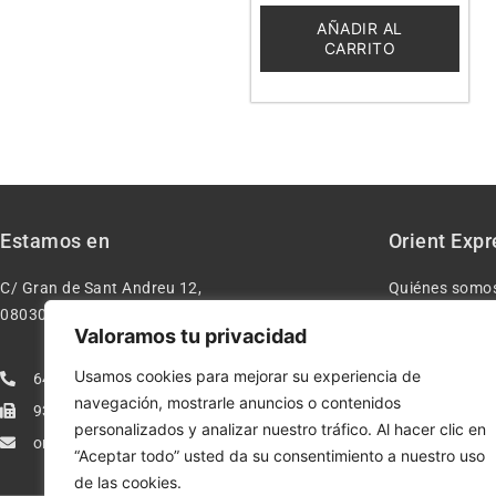
de
5
AÑADIR AL
CARRITO
Estamos en
Orient Expr
C/ Gran de Sant Andreu 12,
Quiénes somo
08030 – Barcelona España
Contacto
Valoramos tu privacidad
Aviso legal
Usamos cookies para mejorar su experiencia de
640277962
Condiciones d
navegación, mostrarle anuncios o contenidos
933113005
Política de pr
personalizados y analizar nuestro tráfico. Al hacer clic en
orientexpressmodelismo@gmail.com
Política de co
“Aceptar todo” usted da su consentimiento a nuestro uso
de las cookies.