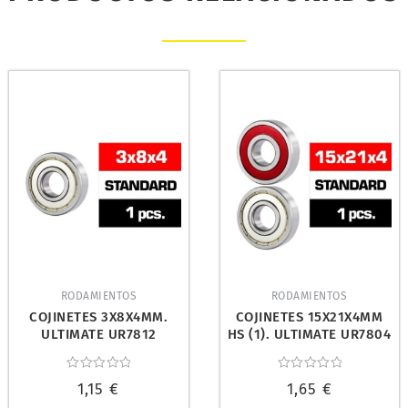
RODAMIENTOS
RODAMIENTOS
COJINETES 3X8X4MM.
COJINETES 15X21X4MM
ULTIMATE UR7812
HS (1). ULTIMATE UR7804
Valorado
Valorado
1,15
€
1,65
€
con
con
0
0