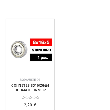
RODAMIENTOS
COJINETES 8X16X5MM
ULTIMATE UR7802
Valorado
2,20
€
con
0