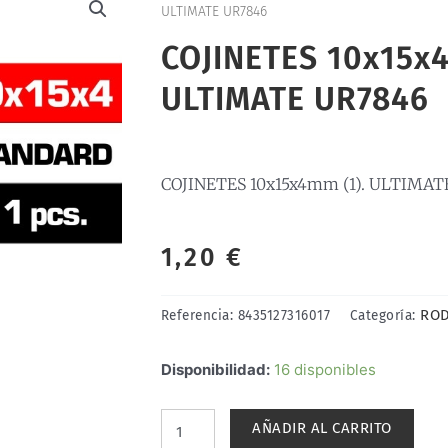
ULTIMATE UR7846
COJINETES 10x15x4
ULTIMATE UR7846
COJINETES 10x15x4mm (1). ULTIMAT
1,20
€
RO
Referencia:
8435127316017
Categoría:
COJINETES
Disponibilidad:
16 disponibles
10x15x4mm
(1).
AÑADIR AL CARRITO
ULTIMATE