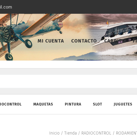
il.com
MI CUENTA
CONTACTO
CARRITO
F
IOCONTROL
MAQUETAS
PINTURA
SLOT
JUGUETES
Inicio
/
Tienda
/
RADIOCONTROL
/
RODAMIEN