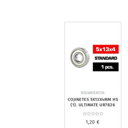
RODAMIENTOS
COJINETES 5X13X4MM HS
(1). ULTIMATE UR7826
Valorado
1,20
€
con
0