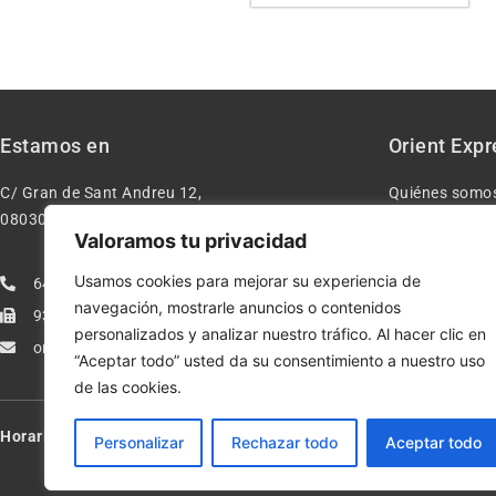
Estamos en
Orient Expr
C/ Gran de Sant Andreu 12,
Quiénes somo
08030 – Barcelona España
Contacto
Valoramos tu privacidad
Aviso legal
Usamos cookies para mejorar su experiencia de
640277962
Condiciones d
navegación, mostrarle anuncios o contenidos
933113005
Política de pr
personalizados y analizar nuestro tráfico. Al hacer clic en
orientexpressmodelismo@gmail.com
Política de co
“Aceptar todo” usted da su consentimiento a nuestro uso
de las cookies.
Horario:
Lun-Vie de 10:00-13:30 y 17:00-20:00 – Sáb de 10:00-13:3
Personalizar
Rechazar todo
Aceptar todo