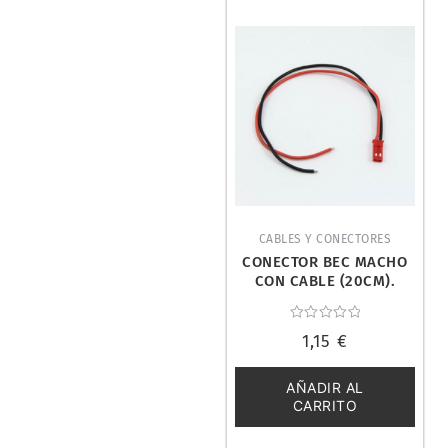
CABLES Y CONECTORES
CONECTOR BEC MACHO
CON CABLE (20CM).
ULTIMATE UR46139
Valorado
1,15
€
con
0
de
5
AÑADIR AL
CARRITO