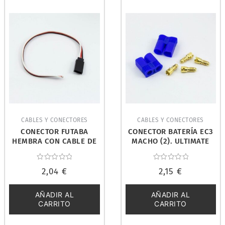
CABLES Y CONECTORES
CABLES Y CONECTORES
CONECTOR FUTABA
CONECTOR BATERÍA EC3
HEMBRA CON CABLE DE
MACHO (2). ULTIMATE
200MM. ULTIMATE
UR46113
UR46136
Valorado
Valorado
2,04
€
2,15
€
con
con
0
0
de
de
5
5
AÑADIR AL
AÑADIR AL
CARRITO
CARRITO