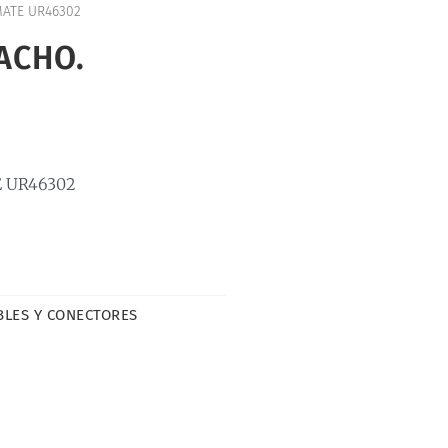
ATE UR46302
ACHO.
 UR46302
BLES Y CONECTORES