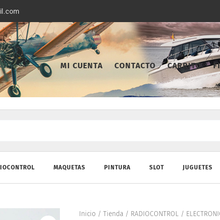
il.com
MI CUENTA
CONTACTO
CARRITO
F
IOCONTROL
MAQUETAS
PINTURA
SLOT
JUGUETES
Inicio
/
Tienda
/
RADIOCONTROL
/
ELECTRONI