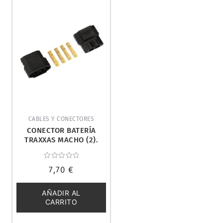
CABLES Y CONECTORES
CONECTOR BATERÍA
TRAXXAS MACHO (2).
TRAXXAS 3070X
Valorado
7,70
€
con
0
de
5
AÑADIR AL
CARRITO