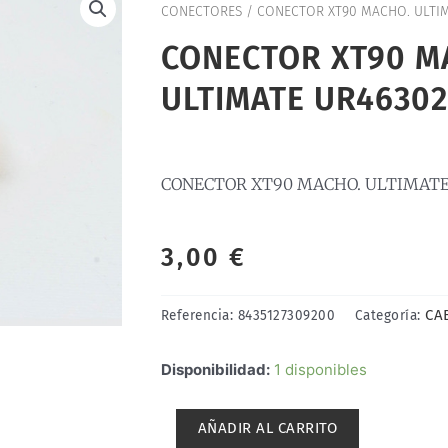
CONECTORES
/ CONECTOR XT90 MACHO. ULTIM
CONECTOR XT90 M
ULTIMATE UR46302
CONECTOR XT90 MACHO. ULTIMATE
3,00
€
CA
Referencia:
8435127309200
Categoría:
CONECTOR
Disponibilidad:
1 disponibles
XT90
MACHO.
AÑADIR AL CARRITO
ULTIMATE