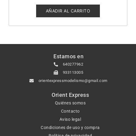
0
de
5
AÑADIR AL CARRITO
Estamos en
640277962
933113005
orientexpressmodelismo@gmail.com
Orient Express
Quiénes somos
Contacto
Aviso legal
Condiciones de uso y compra
Política de privacidad