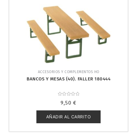
ACCESORIOS Y COMPLEMENTOS HO
BANCOS Y MESAS (40). FALLER 180444
Valorado
9,50
€
con
0
de
5
AÑADIR AL CARRITO