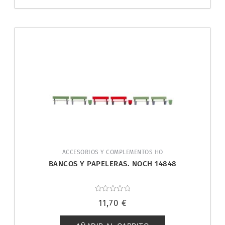
ACCESORIOS Y COMPLEMENTOS HO
BANCOS Y PAPELERAS. NOCH 14848
Valorado
11,70
€
con
0
de
5