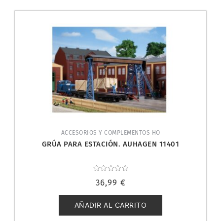
ACCESORIOS Y COMPLEMENTOS HO
GRÚA PARA ESTACIÓN. AUHAGEN 11401
Valorado
36,99
€
con
0
de
5
AÑADIR AL CARRITO