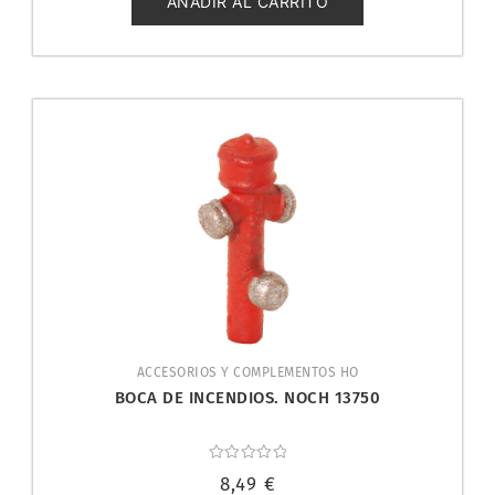
AÑADIR AL CARRITO
ACCESORIOS Y COMPLEMENTOS HO
BOCA DE INCENDIOS. NOCH 13750
Valorado
8,49
€
con