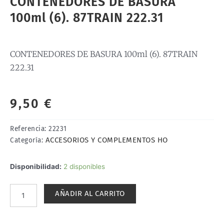
CONTENEDORES DE BASURA
100ml (6). 87TRAIN 222.31
CONTENEDORES DE BASURA 100ml (6). 87TRAIN
222.31
9,50
€
Referencia:
22231
ACCESORIOS Y COMPLEMENTOS HO
Categoría:
CONTENEDORES
Disponibilidad:
2 disponibles
DE
BASURA
AÑADIR AL CARRITO
100ml
(6).
87TRAIN