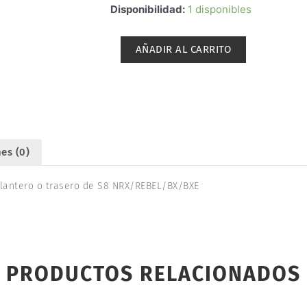
CORONA
Disponibilidad:
1 disponibles
DIFERENCIAL
DEL/TRAS
AÑADIR AL CARRITO
S8
NRX/REBEL/BX/BXE.
LRP
134053
cantidad
es (0)
elantero o trasero de S8 NRX/REBEL/BX/BXE
PRODUCTOS RELACIONADOS