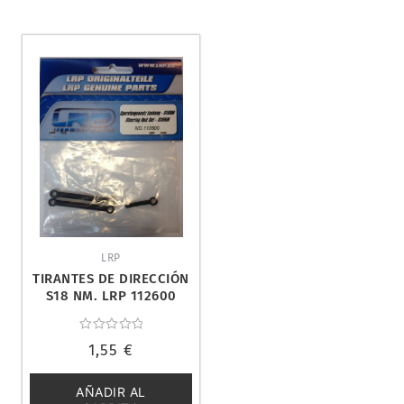
LRP
TIRANTES DE DIRECCIÓN
S18 NM. LRP 112600
Valorado
1,55
€
con
0
de
5
AÑADIR AL