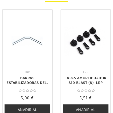
LRP
LRP
BARRAS
TAPAS AMORTIGUADOR
ESTABILIZADORAS DEL.
S10 BLAST (8). LRP
S10 BX/TX. LRP 122520
120975
Valorado
Valorado
5,00
€
5,51
€
con
con
0
0
de
de
5
5
AÑADIR AL
AÑADIR AL