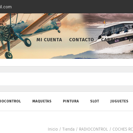
il.com
MI CUENTA
CONTACTO
CARRITO
F
IOCONTROL
MAQUETAS
PINTURA
SLOT
JUGUETES
Inicio
/
Tienda
/
RADIOCONTROL
/
COCHES RC