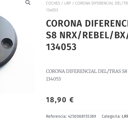
COCHES
/
LRP
/ CORONA DIFERENCIAL DEL/TRA
134053
CORONA DIFERENC
S8 NRX/REBEL/BX/
134053
CORONA DIFERENCIAL DEL/TRAS S8 
134053
18,90
€
LR
Referencia:
4250068155389
Categoría: