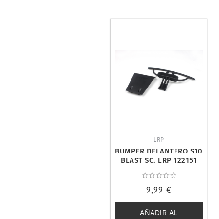
LRP
BUMPER DELANTERO S10
BLAST SC. LRP 122151
Valorado
9,99
€
con
0
de
5
AÑADIR AL