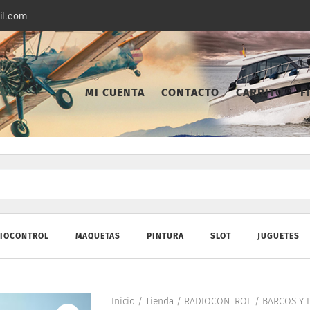
il.com
MI CUENTA
CONTACTO
CARRITO
F
IOCONTROL
MAQUETAS
PINTURA
SLOT
JUGUETES
Inicio
/
Tienda
/
RADIOCONTROL
/
BARCOS Y 