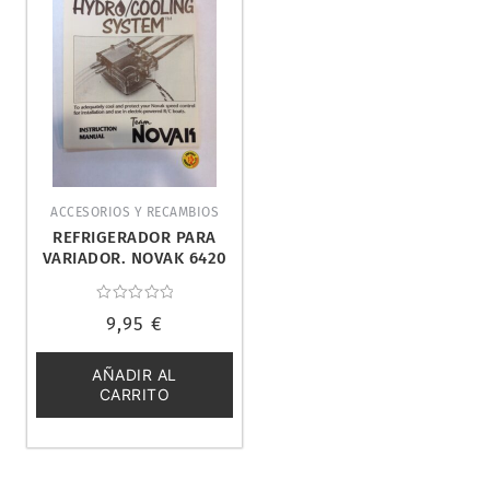
ACCESORIOS Y RECAMBIOS
REFRIGERADOR PARA
VARIADOR. NOVAK 6420
Valorado
9,95
€
con
0
de
5
AÑADIR AL
CARRITO