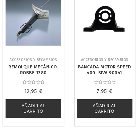
ACCESORIOS Y RECAMBIOS
ACCESORIOS Y RECAMBIOS
REMOLQUE MECÁNICO.
BANCADA MOTOR SPEED
ROBBE 1380
400. SIVA 90041
Valorado
Valorado
12,95
€
7,95
€
con
con
0
0
de
de
5
5
AÑADIR AL
AÑADIR AL
CARRITO
CARRITO