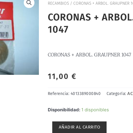
RECAMBIOS
/ CORONAS + ARBOL. GRAUPNER 1
CORONAS + ARBOL
1047
CORONAS + ARBOL. GRAUPNER 1047
11,00
€
AC
Referencia:
4013389000840
Categoría:
CORONAS
Disponibilidad:
1 disponibles
+
ARBOL.
AÑADIR AL CARRITO
GRAUPNER