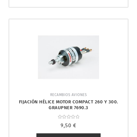
RECAMBIOS AVIONES
FIJACIÓN HÉLICE MOTOR COMPACT 260 Y 300.
GRAUPNER 7690.3
Valorado
9,50
€
con
0
de