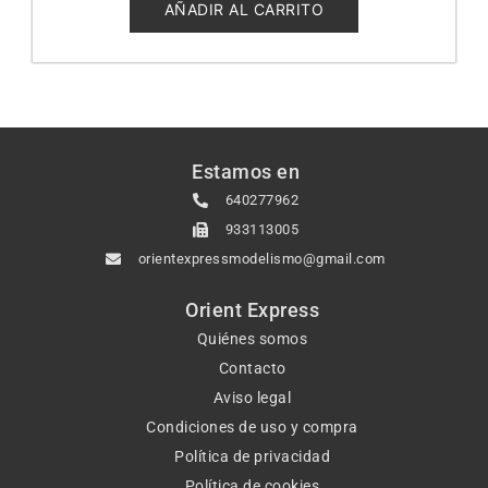
5
AÑADIR AL CARRITO
Estamos en
640277962
933113005
orientexpressmodelismo@gmail.com
Orient Express
Quiénes somos
Contacto
Aviso legal
Condiciones de uso y compra
Política de privacidad
Política de cookies