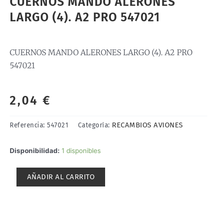
CUERNOS MANDO ALERONES
LARGO (4). A2 PRO 547021
CUERNOS MANDO ALERONES LARGO (4). A2 PRO
547021
2,04
€
RECAMBIOS AVIONES
Referencia:
547021
Categoría:
CUERNOS
Disponibilidad:
1 disponibles
MANDO
ALERONES
AÑADIR AL CARRITO
LARGO
(4).
A2
PRO