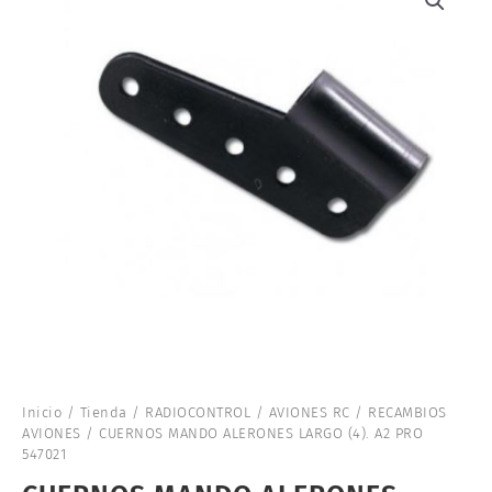
Inicio
/
Tienda
/
RADIOCONTROL
/
AVIONES RC
/
RECAMBIOS
AVIONES
/ CUERNOS MANDO ALERONES LARGO (4). A2 PRO
547021