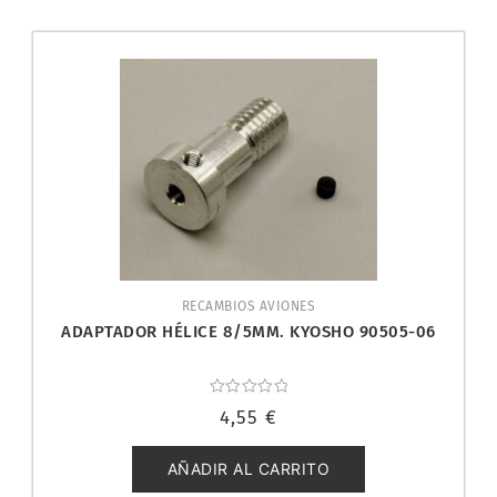
RECAMBIOS AVIONES
ADAPTADOR HÉLICE 8/5MM. KYOSHO 90505-06
Valorado
4,55
€
con
0
de
5
AÑADIR AL CARRITO