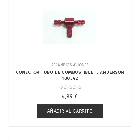
RECAMBIOS AVIONES
CONECTOR TUBO DE COMBUSTIBLE T. ANDERSON
180342
Valorado
4,99
€
con
0
de
5
AÑADIR AL CARRITO