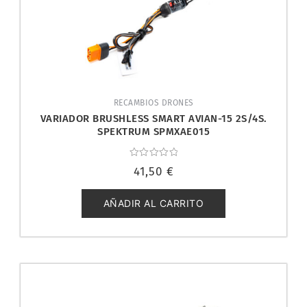
RECAMBIOS DRONES
VARIADOR BRUSHLESS SMART AVIAN-15 2S/4S.
SPEKTRUM SPMXAE015
Valorado
41,50
€
con
0
de
5
AÑADIR AL CARRITO