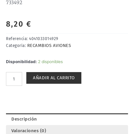
733492
8,20
€
Referencia:
4041033014929
RECAMBIOS AVIONES
Categoría:
PALAS
Disponibilidad:
2 disponibles
DE
HÉLICE
AÑADIR AL CARRITO
PLEGABLES
9x6
(2).
MULTIPLEX
733492
cantidad
Descripción
Valoraciones (0)