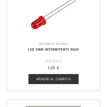
RECAMBIOS AVIONES
LED 5MM INTERMITENTE ROJO
Valorado
1,05
€
con
0
de
5
AÑADIR AL CARRITO