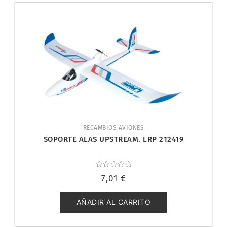
RECAMBIOS AVIONES
SOPORTE ALAS UPSTREAM. LRP 212419
Valorado
7,01
€
con
0
de
5
AÑADIR AL CARRITO