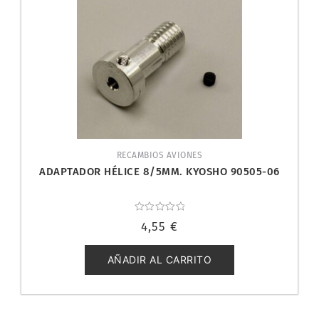
RECAMBIOS AVIONES
ADAPTADOR HÉLICE 8/5MM. KYOSHO 90505-06
Valorado
4,55
€
con
0
de
5
AÑADIR AL CARRITO