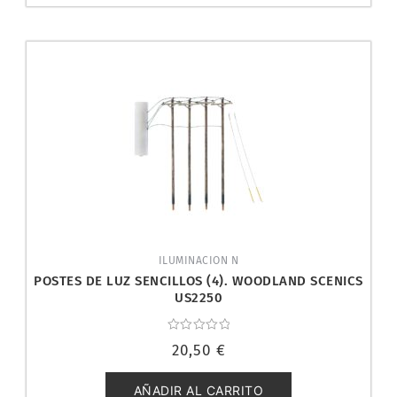
ILUMINACION N
POSTES DE LUZ SENCILLOS (4). WOODLAND SCENICS
US2250
Valorado
20,50
€
con
0
de
5
AÑADIR AL CARRITO