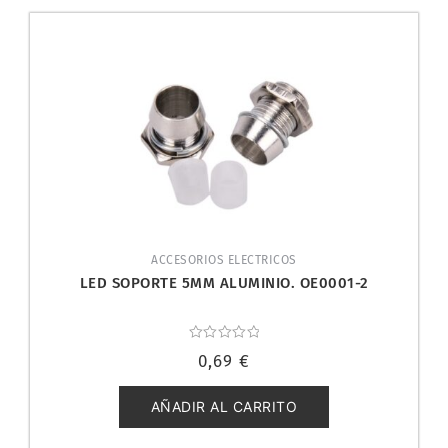
ACCESORIOS ELECTRICOS
LED SOPORTE 5MM ALUMINIO. OE0001-2
Valorado
0,69
€
con
0
de
5
AÑADIR AL CARRITO