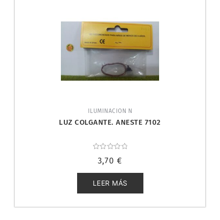
ILUMINACION N
LUZ COLGANTE. ANESTE 7102
Valorado
3,70
€
con
0
de
5
LEER MÁS