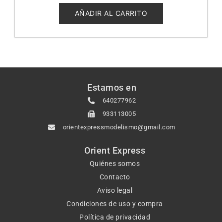
de
5
AÑADIR AL CARRITO
Estamos en
640277962
933113005
orientexpressmodelismo@gmail.com
Orient Express
Quiénes somos
Contacto
Aviso legal
Condiciones de uso y compra
Política de privacidad