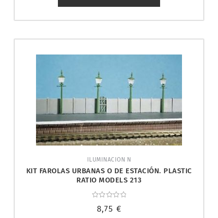
ILUMINACION N
KIT FAROLAS URBANAS O DE ESTACIÓN. PLASTIC
RATIO MODELS 213
Valorado
8,75
€
con
0